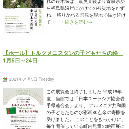
れの鈴木誠は、震災直後より青森県か
ら福島県沿岸にかけての被災地をたず
ね、 移りかわる景観を現地で描き続け
て・・・
続きを読む→
【ホール】トルクメニスタンの子どもたちの絵
1月5日～24日
2021年01月5日 Tuesday
この展覧会は終了しました 平成18年
度、当館では「日本ユーラシア協会岩
手県連合会」より、 アルメニア共和国
の子どもたちの水彩画80点余の寄贈を
受けました。 このことをきっかけに、
毎年開催している町内児童の絵画展に