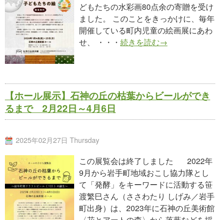
どもたちの水彩画80点余の寄贈を受け
ました。 このことをきっかけに、毎年
開催している町内児童の絵画展にあわ
せ、 ・・・
続きを読む→
【ホール展示】石神の丘の枯葉からビールができ
るまで 2月22日～4月6日
2025年02月27日 Thursday
この展覧会は終了しました 2022年
9月から岩手町地域おこし協力隊とし
て「発酵」をキーワードに活動する笹
渡繁巳さん（ささわたり しげみ／岩手
町出身）は、2023年に石神の丘美術館
〈花とアートの森〉から落葉などを採