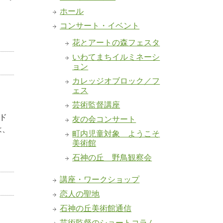
ホール
コンサート・イベント
花とアートの森フェスタ
いわてまちイルミネーシ
ョン
カレッジオブロック／フ
ェス
芸術監督講座
ド
友の会コンサート
は、
町内児童対象 ようこそ
美術館
石神の丘 野鳥観察会
講座・ワークショップ
恋人の聖地
石神の丘美術館通信
芸術監督のショートコラム