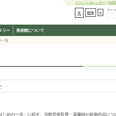
イベントカレンダー
｜
利用
サイト内検
文字の大きさを変更：
大
標準
小
ラリー
美術館について
事一覧
か
はじめの一歩」に続き、当館芸術監督・斎藤純が絵画作品につ