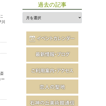
過去の記事
に
戸川
・斎
コー