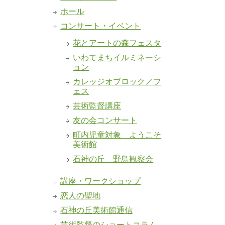
ホール
コンサート・イベント
花とアートの森フェスタ
いわてまちイルミネーシ
ョン
カレッジオブロック／フ
ェス
芸術監督講座
友の会コンサート
町内児童対象 ようこそ
美術館
石神の丘 野鳥観察会
講座・ワークショップ
恋人の聖地
石神の丘美術館通信
芸術監督のショートコラム