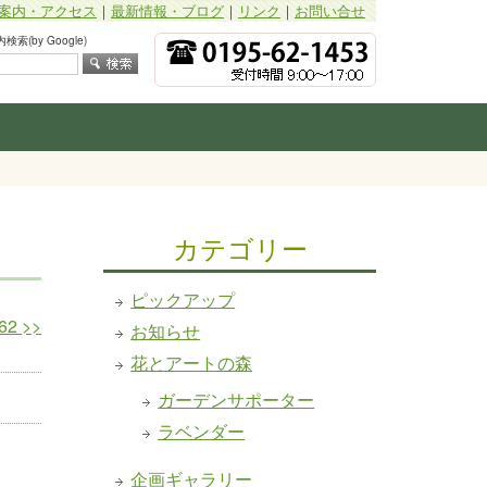
案内・アクセス
｜
最新情報・ブログ
｜
リンク
｜
お問い合せ
索(by Google)
カテゴリー
ピックアップ
62
>>
お知らせ
花とアートの森
ガーデンサポーター
ラベンダー
企画ギャラリー