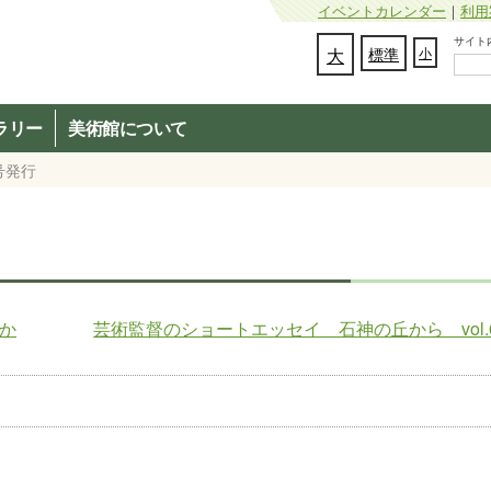
イベントカレンダー
｜
利用
サイト内検
文字の大きさを変更：
大
標準
小
ラリー
美術館について
号発行
んか
芸術監督のショートエッセイ 石神の丘から vol.