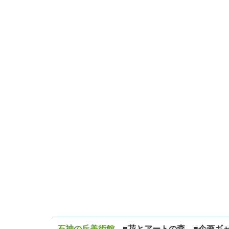
石神の丘美術館
■花とアートの森 ■企画ギ