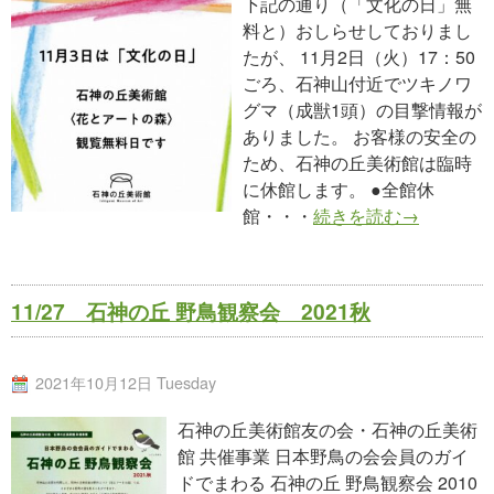
下記の通り（「文化の日」無
料と）おしらせしておりまし
たが、 11月2日（火）17：50
ごろ、石神山付近でツキノワ
グマ（成獣1頭）の目撃情報が
ありました。 お客様の安全の
ため、石神の丘美術館は臨時
に休館します。 ●全館休
館・・・
続きを読む→
11/27 石神の丘 野鳥観察会 2021秋
2021年10月12日 Tuesday
石神の丘美術館友の会・石神の丘美術
館 共催事業 日本野鳥の会会員のガイ
ドでまわる 石神の丘 野鳥観察会 2010