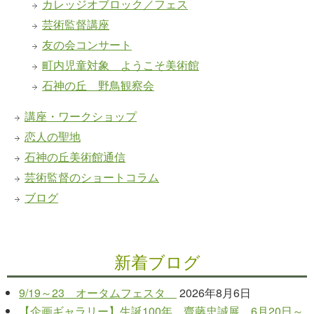
カレッジオブロック／フェス
芸術監督講座
友の会コンサート
町内児童対象 ようこそ美術館
石神の丘 野鳥観察会
講座・ワークショップ
恋人の聖地
石神の丘美術館通信
芸術監督のショートコラム
ブログ
新着ブログ
9/19～23 オータムフェスタ
2026年8月6日
【企画ギャラリー】生誕100年 齋藤忠誠展 6月20日～