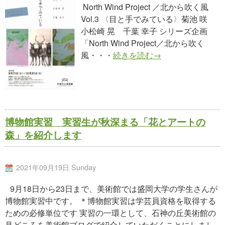
North Wind Project ／北から吹く風
Vol.3 〈目と手でみている〉菊池 咲
小松崎 晃 千葉 幸子 シリーズ企画
「North Wind Project／北から吹く
風・・・
続きを読む→
博物館実習 実習生が秋深まる「花とアートの
森」を紹介します
2021年09月19日 Sunday
9月18日から23日まで、美術館では盛岡大学の学生さんが
博物館実習中です。 ＊博物館実習は学芸員資格を取得する
ための必修単位です 実習の一環として、石神の丘美術館の
見どころを美術館ブログで紹介していただくことにしまし