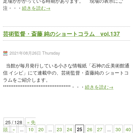
足場がかかっている時期があります。 現場の表示にご
注・・・
続きを読む→
芸術監督・斎藤 純のショートコラム vol.137
2021年08月26日 Thursday
当館が毎月発行している小さな情報紙「石神の丘美術館通
信 イシビ」にて連載中の、芸術監督・斎藤純の ショートコ
ラムをご紹介します。
**************************************・・・
続きを読む→
25 / 128
« 先
頭
«
...
10
20
...
23
24
25
26
27
...
30
40