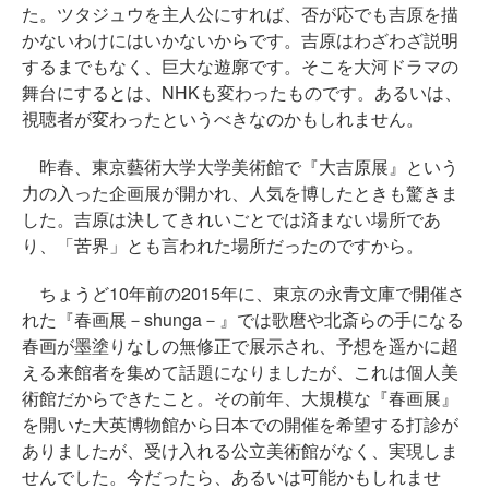
た。ツタジュウを主人公にすれば、否が応でも吉原を描
かないわけにはいかないからです。吉原はわざわざ説明
するまでもなく、巨大な遊廓です。そこを大河ドラマの
舞台にするとは、NHKも変わったものです。あるいは、
視聴者が変わったというべきなのかもしれません。
昨春、東京藝術大学大学美術館で『大吉原展』という
力の入った企画展が開かれ、人気を博したときも驚きま
した。吉原は決してきれいごとでは済まない場所であ
り、「苦界」とも言われた場所だったのですから。
ちょうど10年前の2015年に、東京の永青文庫で開催さ
れた『春画展－shunga－』では歌麿や北斎らの手になる
春画が墨塗りなしの無修正で展示され、予想を遥かに超
える来館者を集めて話題になりましたが、これは個人美
術館だからできたこと。その前年、大規模な『春画展』
を開いた大英博物館から日本での開催を希望する打診が
ありましたが、受け入れる公立美術館がなく、実現しま
せんでした。今だったら、あるいは可能かもしれませ