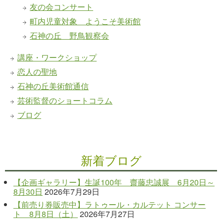
友の会コンサート
町内児童対象 ようこそ美術館
石神の丘 野鳥観察会
講座・ワークショップ
恋人の聖地
石神の丘美術館通信
芸術監督のショートコラム
ブログ
新着ブログ
【企画ギャラリー】生誕100年 齋藤忠誠展 6月20日～
8月30日
2026年7月29日
【前売り券販売中】ラトゥール・カルテット コンサー
ト 8月8日（土）
2026年7月27日