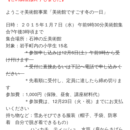
ようこそ美術館事業「美術館ですごす冬の一日」
日時： ２０１５年１月７日（水） 午前9時30分美術館集
合?午後3時頃まで
集合場所：石神の丘美術館
対象：岩手町内の小学生 15名
＊参加申し込みは12月6日(土）午前9時から受
け付けます
＊受付に直接あるいは下記へ電話で申し込みく
ださい
＊先着順に受付し、定員に達したら締め切りま
す
参加費 ：1,000円（保険、昼食、講座材料代）
＊参加費は、12月23日（火・祝）までにお支払
いください
持ち物など：雪あそびできる服装（帽子、手袋、防寒
着 自分で脱ぎ着できるもの）
ハンカチ、ティッシュ、水筒（肩からさげら