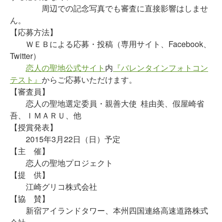
周辺での記念写真でも審査に直接影響はしませ
ん。
【応募方法】
ＷＥＢによる応募・投稿（専用サイト、Facebook、
Twitter）
恋人の聖地公式サイト
内
『バレンタインフォトコン
テスト』
からご応募いただけます。
【審査員】
恋人の聖地選定委員・親善大使 桂由美、假屋崎省
吾、ＩＭＡＲＵ、他
【授賞発表】
2015年3月22日（日）予定
【主 催】
恋人の聖地プロジェクト
【提 供】
江崎グリコ株式会社
【協 賛】
新宿アイランドタワー、本州四国連絡高速道路株式