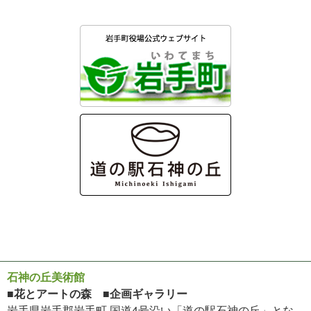
石神の丘美術館
■花とアートの森 ■企画ギャラリー
岩手県岩手郡岩手町 国道4号沿い「道の駅石神の丘」とな