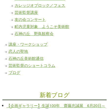
カレッジオブロック／フェス
芸術監督講座
友の会コンサート
町内児童対象 ようこそ美術館
石神の丘 野鳥観察会
講座・ワークショップ
恋人の聖地
石神の丘美術館通信
芸術監督のショートコラム
ブログ
新着ブログ
【企画ギャラリー】生誕100年 齋藤忠誠展 6月20日～