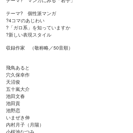
テーマ? マンガにみる「岩手」
テーマ? 個性派マンガ
?4コマのあじわい
?「ガロ系」を知っていますか
?新しい表現スタイル
収録作家 （敬称略／50音順）
飛鳥あると
穴久保幸作
天沼俊
五十嵐大介
池田文春
池田貢
池野恋
いまぜき伸
内村月子（月陽）
小桜池なつみ