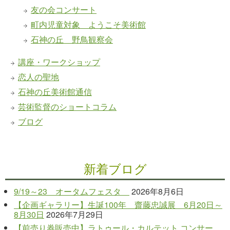
友の会コンサート
町内児童対象 ようこそ美術館
石神の丘 野鳥観察会
講座・ワークショップ
恋人の聖地
石神の丘美術館通信
芸術監督のショートコラム
ブログ
新着ブログ
9/19～23 オータムフェスタ
2026年8月6日
【企画ギャラリー】生誕100年 齋藤忠誠展 6月20日～
8月30日
2026年7月29日
【前売り券販売中】ラトゥール・カルテット コンサー