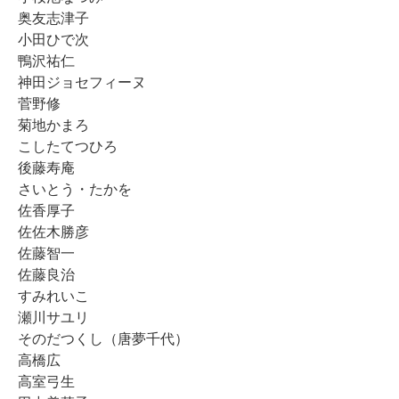
奥友志津子
小田ひで次
鴨沢祐仁
神田ジョセフィーヌ
菅野修
菊地かまろ
こしたてつひろ
後藤寿庵
さいとう・たかを
佐香厚子
佐佐木勝彦
佐藤智一
佐藤良治
すみれいこ
瀬川サユリ
そのだつくし（唐夢千代）
高橋広
高室弓生