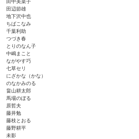
田中美菜子
田辺節雄
地下沢中也
ちばこなみ
千葉利助
つづき春
とりのなん子
中嶋まこと
ながやす巧
七草セリ
にざかな（かな）
のなかみのる
畠山耕太郎
馬場のぼる
原哲夫
藤井勉
藤枝とおる
藤野耕平
未影