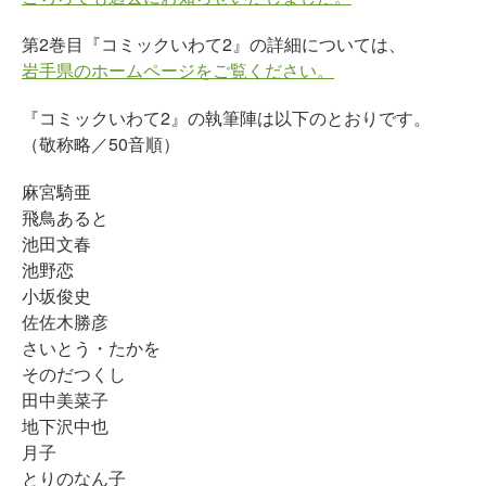
第2巻目『コミックいわて2』の詳細については、
岩手県のホームページをご覧ください。
『コミックいわて2』の執筆陣は以下のとおりです。
（敬称略／50音順）
麻宮騎亜
飛鳥あると
池田文春
池野恋
小坂俊史
佐佐木勝彦
さいとう・たかを
そのだつくし
田中美菜子
地下沢中也
月子
とりのなん子