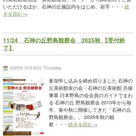
いただけるほか、石神の丘施設内をはじめ、岩手・・・
続
きを読む→
11/24 石神の丘野鳥観察会 2025秋 【受付終
了】
2025年10月30日 Thursday
参加申し込みを締め切りました 石神の
丘美術館友の会・石神の丘美術館 共催
事業 日本野鳥の会会員のガイドでまわ
る 石神の丘 野鳥観察会 2010年から毎
年、春や秋に開催してきた「石神の丘
野鳥観察会」。 2025年秋の観
察・・・
続きを読む→