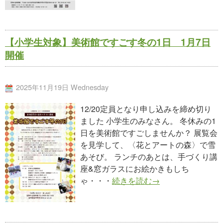
【小学生対象】美術館ですごす冬の1日 1月7日
開催
2025年11月19日 Wednesday
12/20定員となり申し込みを締め切り
ました 小学生のみなさん。 冬休みの1
日を美術館ですごしませんか？ 展覧会
を見学して、〈花とアートの森〉で雪
あそび。 ランチのあとは、手づくり講
座&窓ガラスにお絵かきもしち
ゃ・・・
続きを読む→