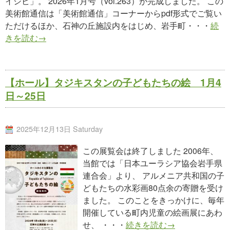
イシビ」。 2026年1月号（vol.263）が完成しました。 この
美術館通信は「美術館通信」コーナーからpdf形式でご覧い
ただけるほか、石神の丘施設内をはじめ、岩手町・・・
続
きを読む→
【ホール】タジキスタンの子どもたちの絵 1月4
日～25日
2025年12月13日 Saturday
この展覧会は終了しました 2006年、
当館では「日本ユーラシア協会岩手県
連合会」より、 アルメニア共和国の子
どもたちの水彩画80点余の寄贈を受け
ました。 このことをきっかけに、毎年
開催している町内児童の絵画展にあわ
せ、 ・・・
続きを読む→