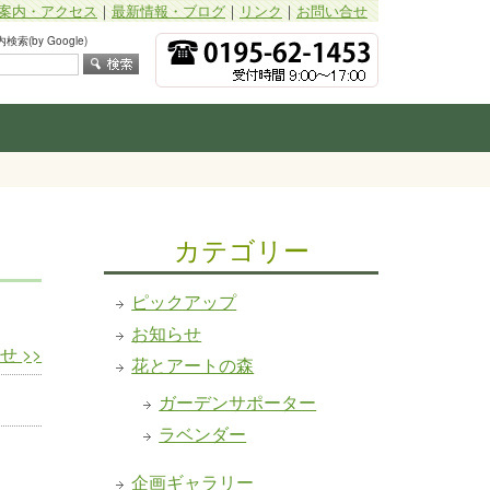
案内・アクセス
｜
最新情報・ブログ
｜
リンク
｜
お問い合せ
索(by Google)
カテゴリー
ピックアップ
お知らせ
らせ
>>
花とアートの森
ガーデンサポーター
ラベンダー
企画ギャラリー