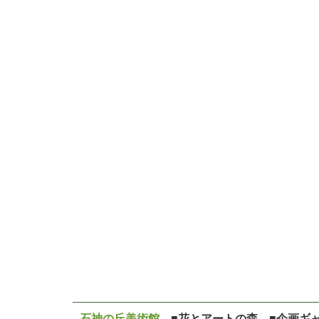
石神の丘美術館
■花とアートの森 ■企画ギ