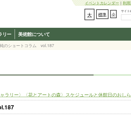
イベントカレンダー
｜
利用
サイト内検
文字の大きさを変更：
大
標準
小
ラリー
美術館について
純のショートコラム vol.187
1〈企画ギャラリー〉〈花とアートの森〉スケジュールと休館日のおし
.187