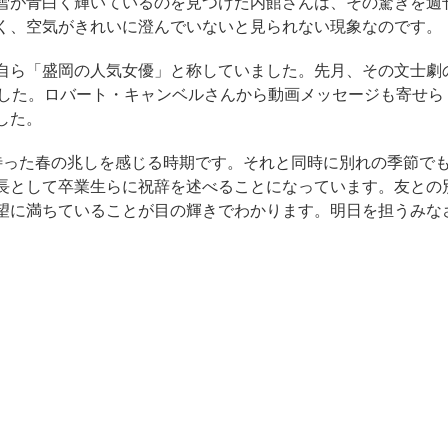
雪が青白く輝いているのを見つけた内館さんは、その驚きを週
く、空気がきれいに澄んでいないと見られない現象なのです。
自ら「盛岡の人気女優」と称していました。先月、その文士劇
ました。ロバート・キャンベルさんから動画メッセージも寄せら
した。
った春の兆しを感じる時期です。それと同時に別れの季節で
長として卒業生らに祝辞を述べることになっています。友との
望に満ちていることが目の輝きでわかります。明日を担うみな