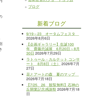
刊
ブログ
の
新着ブログ
9/19～23 オータムフェスタ
も
2026年8月6日
別
【企画ギャラリー】生誕100
年 齋藤忠誠展 6月20日～8月
さ
30日
2026年7月29日
ラトゥール・カルテット コンサ
ート 8月8日（土）
2026年7月
27日
花とアートの森 夏のマップ
2026年7月18日
【7/25、26 観覧無料】石神の
丘開業記念感謝祭
2026年7月18
日