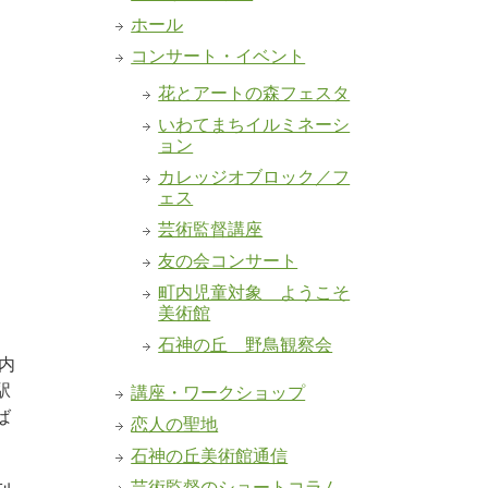
ホール
コンサート・イベント
花とアートの森フェスタ
いわてまちイルミネーシ
ョン
カレッジオブロック／フ
ェス
芸術監督講座
友の会コンサート
町内児童対象 ようこそ
美術館
石神の丘 野鳥観察会
内
駅
講座・ワークショップ
ば
恋人の聖地
石神の丘美術館通信
芸術監督のショートコラム