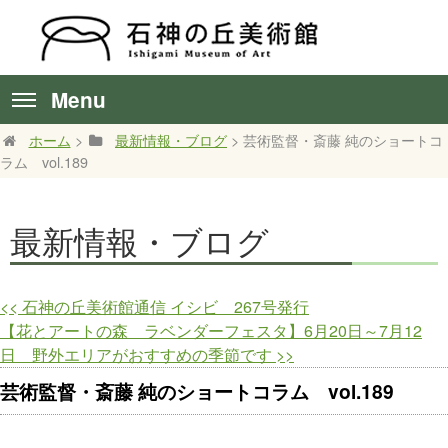
Menu
ホーム
>
最新情報・ブログ
> 芸術監督・斎藤 純のショートコ
ラム vol.189
最新情報・ブログ
<<
石神の丘美術館通信 イシビ 267号発行
【花とアートの森 ラベンダーフェスタ】6月20日～7月12
日 野外エリアがおすすめの季節です
>>
芸術監督・斎藤 純のショートコラム vol.189