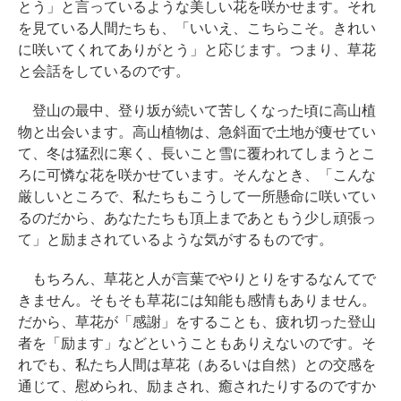
とう」と言っているような美しい花を咲かせます。それ
を見ている人間たちも、「いいえ、こちらこそ。きれい
に咲いてくれてありがとう」と応じます。つまり、草花
と会話をしているのです。
登山の最中、登り坂が続いて苦しくなった頃に高山植
物と出会います。高山植物は、急斜面で土地が痩せてい
て、冬は猛烈に寒く、長いこと雪に覆われてしまうとこ
ろに可憐な花を咲かせています。そんなとき、「こんな
厳しいところで、私たちもこうして一所懸命に咲いてい
るのだから、あなたたちも頂上まであともう少し頑張っ
て」と励まされているような気がするものです。
もちろん、草花と人が言葉でやりとりをするなんてで
きません。そもそも草花には知能も感情もありません。
だから、草花が「感謝」をすることも、疲れ切った登山
者を「励ます」などということもありえないのです。そ
れでも、私たち人間は草花（あるいは自然）との交感を
通じて、慰められ、励まされ、癒されたりするのですか