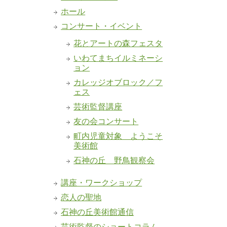
ホール
コンサート・イベント
花とアートの森フェスタ
いわてまちイルミネーシ
ョン
カレッジオブロック／フ
ェス
芸術監督講座
友の会コンサート
町内児童対象 ようこそ
美術館
石神の丘 野鳥観察会
講座・ワークショップ
恋人の聖地
石神の丘美術館通信
芸術監督のショートコラム