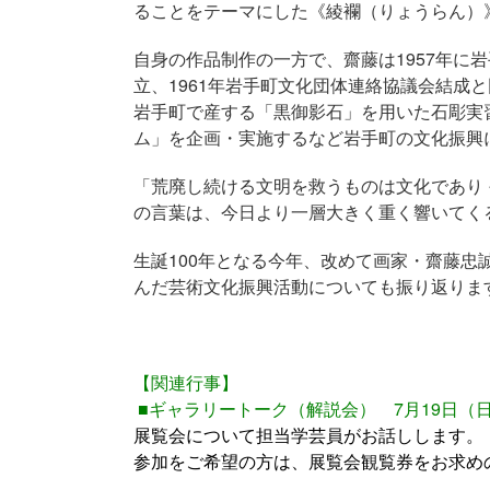
ることをテーマにした《綾襴（りょうらん）
自身の作品制作の一方で、齋藤は1957年に
立、1961年岩手町文化団体連絡協議会結成
岩手町で産する「黒御影石」を用いた石彫実
ム」を企画・実施するなど岩手町の文化振興
「荒廃し続ける文明を救うものは文化であり
の言葉は、今日より一層大きく重く響いてく
生誕100年となる今年、改めて画家・齋藤
んだ芸術文化振興活動についても振り返りま
【関連行事】
■ギャラリートーク（解説会） 7月19日（日
展覧会について担当学芸員がお話しします。
参加をご希望の方は、展覧会観覧券をお求め