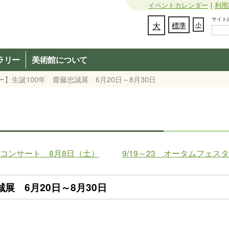
イベントカレンダー
｜
利用
サイト内検
文字の大きさを変更：
大
標準
小
ラリー
美術館について
ー】生誕100年 齋藤忠誠展 6月20日～8月30日
コンサート 8月8日（土）
9/19～23 オータムフェ
展 6月20日～8月30日