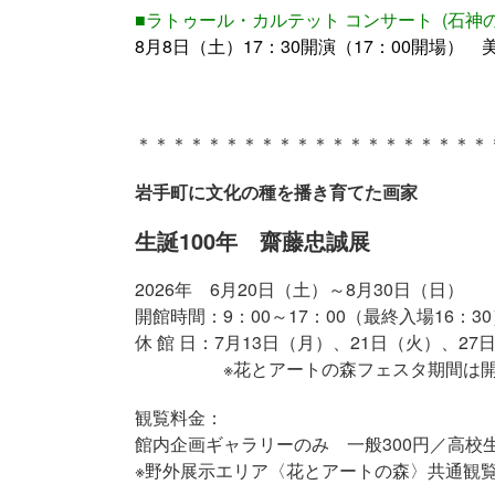
■ラトゥール・カルテット コンサート (石
8月8日（土）17：30開演（17：00開場
＊＊＊＊＊＊＊＊＊＊＊＊＊＊＊＊＊＊＊＊
岩手町に文化の種を播き育てた画家
生誕100年 齋藤忠誠展
2026年 6月20日（土）～8月30日（日）
開館時間：9：00～17：00（最終入場16：30
休 館 日：7月13日（月）、21日（火）、2
※花とアートの森フェスタ期間は開
観覧料金：
館内企画ギャラリーのみ 一般300円／高校
※野外展示エリア〈花とアートの森〉共通観覧