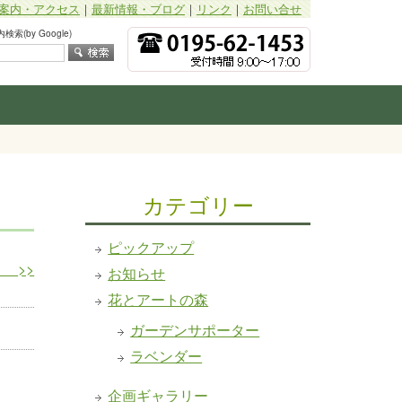
案内・アクセス
｜
最新情報・ブログ
｜
リンク
｜
お問い合せ
索(by Google)
カテゴリー
ピックアップ
スタ
>>
お知らせ
花とアートの森
ガーデンサポーター
ラベンダー
企画ギャラリー