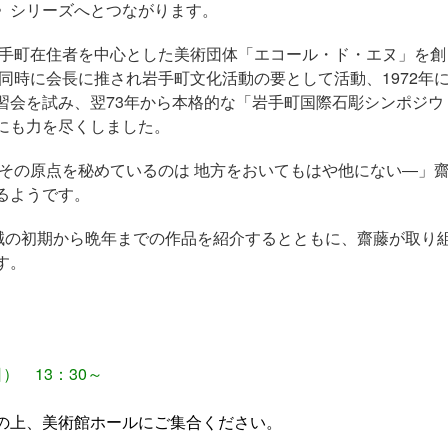
》シリーズへとつながります。
岩手町在住者を中心とした美術団体「エコール・ド・エヌ」を創
と同時に会長に推され岩手町文化活動の要として活動、1972年
習会を試み、翌73年から本格的な「岩手町国際石彫シンポジウ
にも力を尽くしました。
 その原点を秘めているのは 地方をおいてもはや他にない―」
るようです。
忠誠の初期から晩年までの作品を紹介するとともに、齋藤が取り
す。
） 13：30～
の上、美術館ホールにご集合ください。