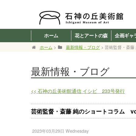
ホーム
花とアートの森
企画ギャ
ホーム
>
最新情報・ブログ
> 芸術監督・斎藤 
最新情報・ブログ
<<
石神の丘美術館通信 イシビ 233号発行
芸術監督・斎藤 純のショートコラム vol
2023年03月29日 Wednesday