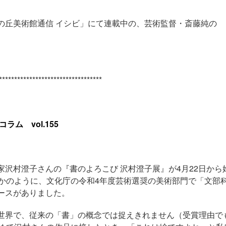
の丘美術館通信 イシビ」にて連載中の、芸術監督・斎藤純の
**********************************
ム vol.155
沢村澄子さんの『書のよろこび 沢村澄子展』が4月22日から
たかのように、文化庁の令和4年度芸術選奨の美術部門で「文部
ースがありました。
世界で、従来の「書」の概念では捉えきれません（受賞理由で