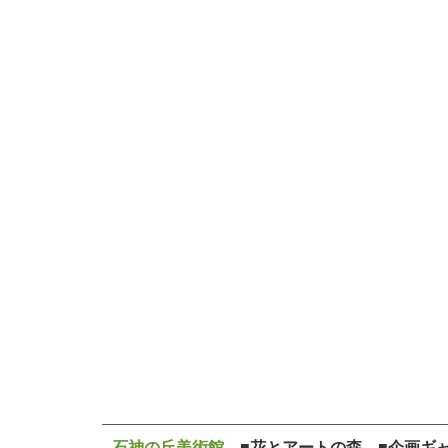
石神の丘美術館
■花とアートの森 ■企画ギ