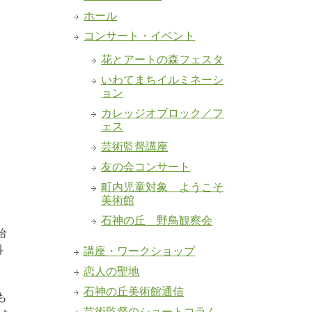
ホール
コンサート・イベント
花とアートの森フェスタ
いわてまちイルミネーシ
ョン
カレッジオブロック／フ
ェス
芸術監督講座
友の会コンサート
町内児童対象 ようこそ
美術館
石神の丘 野鳥観察会
始
科
講座・ワークショップ
恋人の聖地
石神の丘美術館通信
も
芸術監督のショートコラム