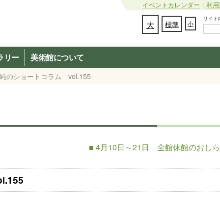
イベントカレンダー
｜
利用
サイト内検
文字の大きさを変更：
大
標準
小
ラリー
美術館について
純のショートコラム vol.155
■ 4月10日～21日 全館休館のおし
.155