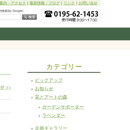
案内・アクセス
｜
最新情報・ブログ
｜
リンク
｜
お問い合せ
索(by Google)
カテゴリー
ピックアップ
らせ
>>
お知らせ
花とアートの森
ガーデンサポーター
ラベンダー
企画ギャラリー