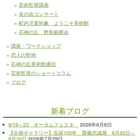
芸術監督講座
友の会コンサート
町内児童対象 ようこそ美術館
石神の丘 野鳥観察会
講座・ワークショップ
恋人の聖地
石神の丘美術館通信
芸術監督のショートコラム
ブログ
新着ブログ
9/19～23 オータムフェスタ
2026年8月6日
【企画ギャラリー】生誕100年 齋藤忠誠展 6月20日～
8月30日
2026年7月29日