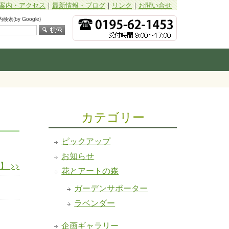
案内・アクセス
｜
最新情報・ブログ
｜
リンク
｜
お問い合せ
索(by Google)
カテゴリー
ピックアップ
お知らせ
た】
>>
花とアートの森
ガーデンサポーター
ラベンダー
企画ギャラリー