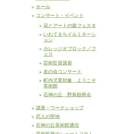
ホール
コンサート・イベント
花とアートの森フェスタ
いわてまちイルミネーシ
ョン
カレッジオブロック／フ
ェス
芸術監督講座
友の会コンサート
町内児童対象 ようこそ
美術館
石神の丘 野鳥観察会
講座・ワークショップ
恋人の聖地
石神の丘美術館通信
芸術監督のショートコラム