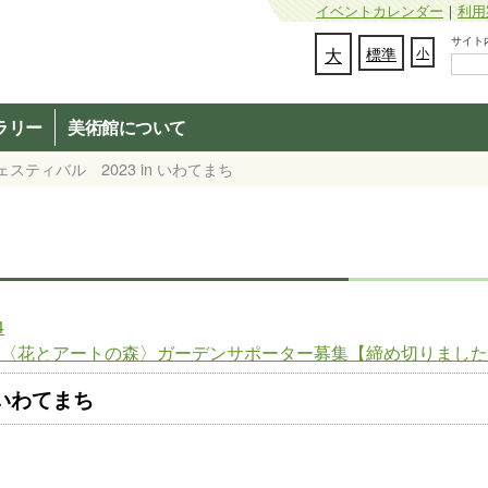
イベントカレンダー
｜
利用
サイト内検
文字の大きさを変更：
大
標準
小
ラリー
美術館について
スティバル 2023 in いわてまち
4
〈花とアートの森〉ガーデンサポーター募集【締め切りまし
 いわてまち