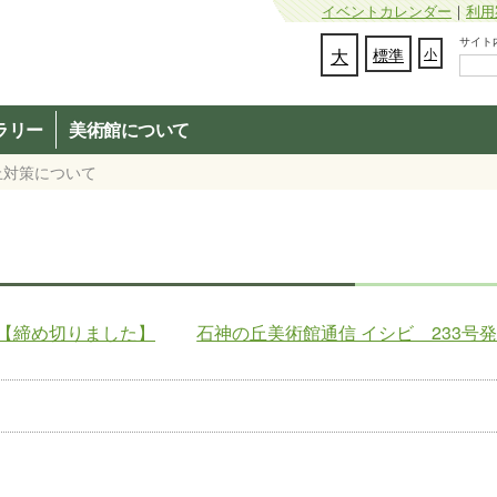
イベントカレンダー
｜
利用
サイト内検
文字の大きさを変更：
大
標準
小
ラリー
美術館について
止対策について
【締め切りました】
石神の丘美術館通信 イシビ 233号