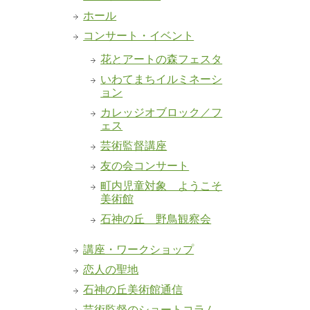
ホール
コンサート・イベント
花とアートの森フェスタ
いわてまちイルミネーシ
ョン
カレッジオブロック／フ
ェス
芸術監督講座
友の会コンサート
町内児童対象 ようこそ
美術館
石神の丘 野鳥観察会
講座・ワークショップ
恋人の聖地
石神の丘美術館通信
芸術監督のショートコラム