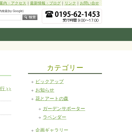
案内・アクセス
｜
最新情報・ブログ
｜
リンク
｜
お問い合せ
索(by Google)
カテゴリー
ピックアップ
発行
>>
お知らせ
花とアートの森
ガーデンサポーター
ラベンダー
企画ギャラリー