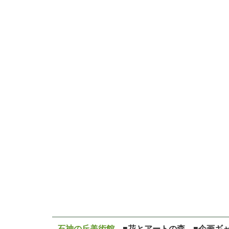
石神の丘美術館
■花とアートの森 ■企画ギ