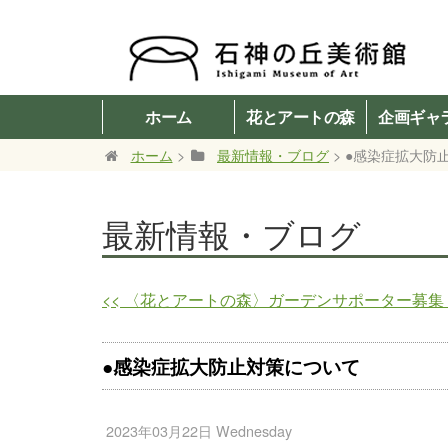
ホーム
花とアートの森
企画ギャ
ホーム
>
最新情報・ブログ
> ●感染症拡大防
最新情報・ブログ
<<
〈花とアートの森〉ガーデンサポーター募集
●感染症拡大防止対策について
2023年03月22日 Wednesday