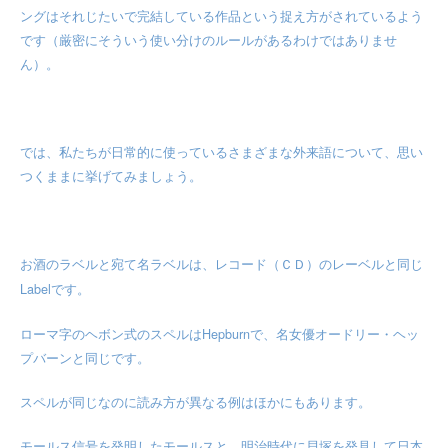
ングはそれじたいで完結している作品という捉え方がされているよう
です（厳密にそういう使い分けのルールがあるわけではありませ
ん）。
では、私たちが日常的に使っているさまざまな外来語について、思い
つくままに挙げてみましょう。
お酒のラベルと宛て名ラベルは、レコード（ＣＤ）のレーベルと同じ
Label
です。
Hepburn
ローマ字のヘボン式のスペルは
で、名女優オードリー・ヘッ
プバーンと同じです。
スペルが同じなのに読み方が異なる例はほかにもあります。
モールス信号を発明したモールスと、明治時代に貝塚を発見して日本