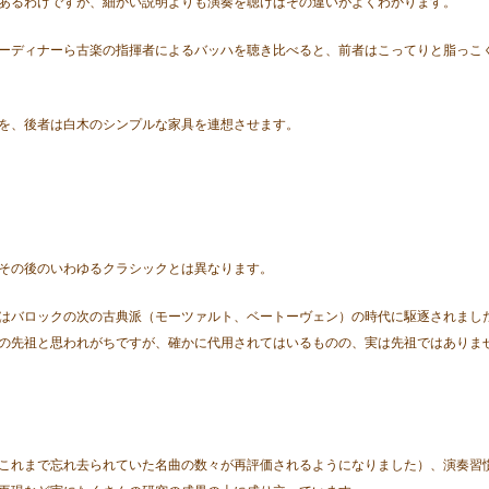
あるわけですが、細かい説明よりも演奏を聴けばその違いがよくわかります。
ーディナーら古楽の指揮者によるバッハを聴き比べると、前者はこってりと脂っこ
を、後者は白木のシンプルな家具を連想させます。
その後のいわゆるクラシックとは異なります。
はバロックの次の古典派（モーツァルト、ベートーヴェン）の時代に駆逐されまし
の先祖と思われがちですが、確かに代用されてはいるものの、実は先祖ではありま
これまで忘れ去られていた名曲の数々が再評価されるようになりました）、演奏習