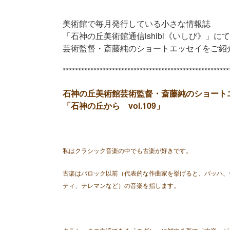
美術館で毎月発行している小さな情報誌
「石神の丘美術館通信ishibi《いしび》」に
芸術監督・斎藤純のショートエッセイをご紹
******************************************************
石神の丘美術館芸術監督・斎藤純のショート
「石神の丘から vol.109」
私はクラシック音楽の中でも古楽が好きです。
古楽はバロック以前（代表的な作曲家を挙げると、バッハ、
ティ、テレマンなど）の音楽を指します。