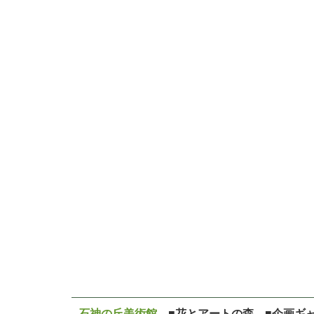
石神の丘美術館
■花とアートの森 ■企画ギ