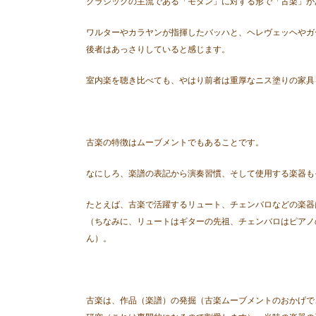
クラシックの主流である「モダン」に対する形で「古楽」が
ワルターやカラヤンが指揮したバッハと、ヘレヴェッヘやガ
後者はあっさりしていると感じます。
室内楽を聴き比べても、やはり前者は重厚なニス塗りの家具
古楽の特徴はムーブメントでもあることです。
なにしろ、楽譜の表記から演奏習慣、そして使用する楽器も
たとえば、古楽で活躍するリュート、チェンバロなどの楽器
（ちなみに、リュートはギターの先祖、チェンバロはピアノ
ん）。
古楽は、作品（楽譜）の発掘（古楽ムーブメントのおかげで