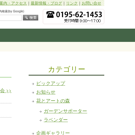
案内・アクセス
｜
最新情報・ブログ
｜
リンク
｜
お問い合せ
索(by Google)
カテゴリー
ピックアップ
察会
>>
お知らせ
花とアートの森
ガーデンサポーター
ラベンダー
企画ギャラリー