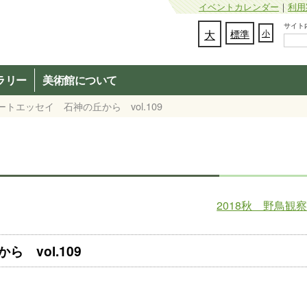
イベントカレンダー
｜
利用
サイト内検
文字の大きさを変更：
大
標準
小
ラリー
美術館について
トエッセイ 石神の丘から vol.109
2018秋 野鳥観
 vol.109