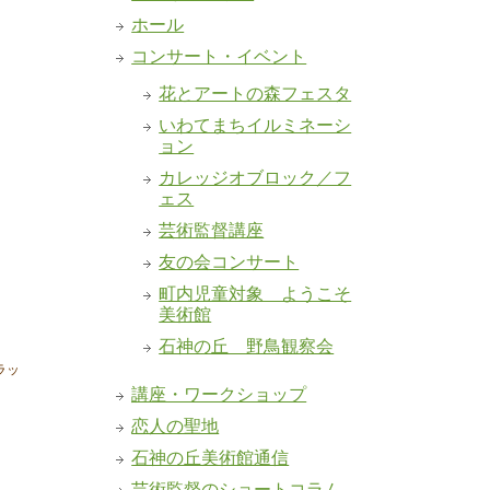
ホール
コンサート・イベント
花とアートの森フェスタ
いわてまちイルミネーシ
ョン
カレッジオブロック／フ
ェス
芸術監督講座
友の会コンサート
町内児童対象 ようこそ
美術館
石神の丘 野鳥観察会
ラッ
講座・ワークショップ
恋人の聖地
石神の丘美術館通信
芸術監督のショートコラム