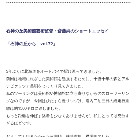
********************************************************************
石神の丘美術館芸術監督・斎藤純のショートエッセイ
「石神の丘から vol.72」
3
年ぶりに北海道をオートバイで駆け巡ってきました。
前回は地域に根ざした美術館を勉強するために、十勝千年の森とアル
テピァッツア美唄をじっくり見てきました。
私のツーリングは美術館や博物館に立ち寄りながらのスローツーリン
グなのですが、今回はひたすら走りつづけ、道内二泊三日の総走行距
1500
離は約
キロに達しました。
もっと距離を伸ばす猛者も少なくありませんが、私にとっては充分す
ぎるほどです。
どうしても行きたかった三国峠、納沙布岬、襟裳岬でした。