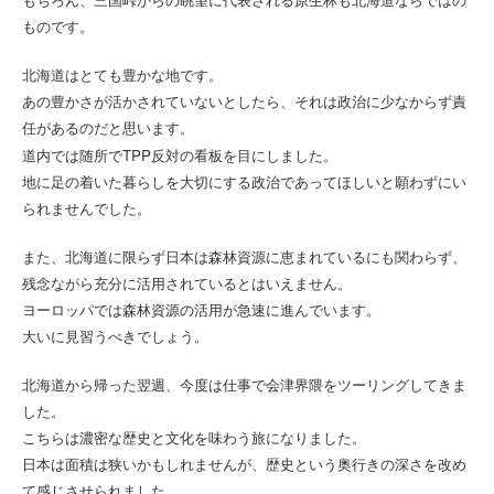
もちろん、三国峠からの眺望に代表される原生林も北海道ならではの
ものです。
北海道はとても豊かな地です。
あの豊かさが活かされていないとしたら、それは政治に少なからず責
任があるのだと思います。
TPP
道内では随所で
反対の看板を目にしました。
地に足の着いた暮らしを大切にする政治であってほしいと願わずにい
られませんでした。
また、北海道に限らず日本は森林資源に恵まれているにも関わらず、
残念ながら充分に活用されているとはいえません。
ヨーロッパでは森林資源の活用が急速に進んでいます。
大いに見習うべきでしょう。
北海道から帰った翌週、今度は仕事で会津界隈をツーリングしてきま
した。
こちらは濃密な歴史と文化を味わう旅になりました。
日本は面積は狭いかもしれませんが、歴史という奥行きの深さを改め
て感じさせられました。