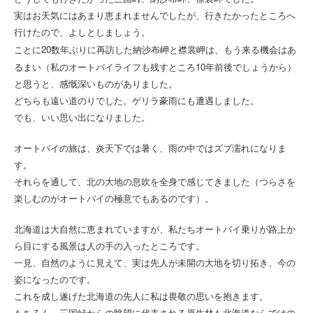
実はお天気にはあまり恵まれませんでしたが、行きたかったところへ
行けたので、よしとしましょう。
20
ことに
数年ぶりに再訪した納沙布岬と襟裳岬は、もう来る機会はあ
10
るまい
（
私のオートバイライフも残すところ
年前後でしょうから）
と思うと、感慨深いものがありました。
どちらも遠い道のりでした。ゲリラ豪雨にも遭遇しました。
でも、いい思い出になりました。
オートバイの旅は、炎天下では暑く、雨の中ではズブ濡れになりま
す。
それらを通して、北の大地の息吹を全身で感じてきました（つらさを
楽しむのがオートバイの極意でもあるのです）。
北海道は大自然に恵まれていますが、私たちオートバイ乗りが路上か
ら目にする風景は人の手の入ったところです。
一見、自然のように見えて、実は先人が未開の大地を切り拓き、今の
姿になったのです。
これを成し遂げた北海道の先人に私は畏敬の思いを抱きます。