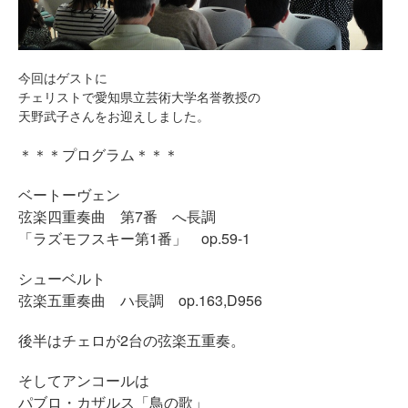
今回はゲストに
チェリストで愛知県立芸術大学名誉教授の
天野武子さんをお迎えしました。
＊＊＊プログラム＊＊＊
ベートーヴェン
弦楽四重奏曲 第7番 へ長調
「ラズモフスキー第1番」 op.59-1
シューベルト
弦楽五重奏曲 ハ長調 op.163,D956
後半はチェロが2台の弦楽五重奏。
そしてアンコールは
パブロ・カザルス「鳥の歌」