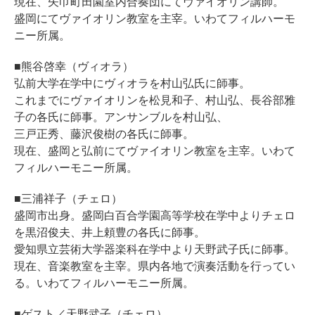
現在、矢巾町田園室内合奏団にてヴァイオリン講師。
盛岡にてヴァイオリン教室を主宰。いわてフィルハーモ
ニー所属。
■熊谷啓幸（ヴィオラ）
弘前大学在学中にヴィオラを村山弘氏に師事。
これまでにヴァイオリンを松見和子、村山弘、長谷部雅
子の各氏に師事。アンサンブルを村山弘、
三戸正秀、藤沢俊樹の各氏に師事。
現在、盛岡と弘前にてヴァイオリン教室を主宰。いわて
フィルハーモニー所属。
■三浦祥子（チェロ）
盛岡市出身。盛岡白百合学園高等学校在学中よりチェロ
を黒沼俊夫、井上頼豊の各氏に師事。
愛知県立芸術大学器楽科在学中より天野武子氏に師事。
現在、音楽教室を主宰。県内各地で演奏活動を行ってい
る。いわてフィルハーモニー所属。
■ゲスト／天野武子（チェロ）