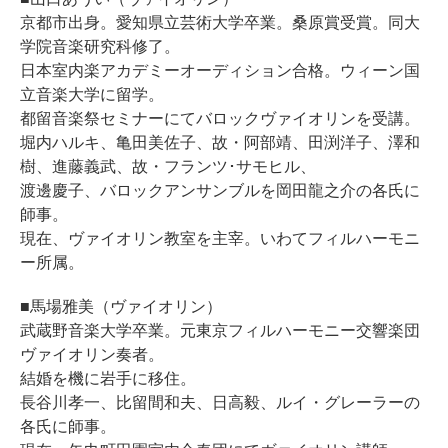
京都市出身。愛知県立芸術大学卒業。桑原賞受賞。同大
学院音楽研究科修了。
日本室内楽アカデミーオーディション合格。ウィーン国
立音楽大学に留学。
都留音楽祭セミナーにてバロックヴァイオリンを受講。
堀内ハルキ、亀田美佐子、故・阿部靖、田渕洋子、澤和
樹、進藤義武、故・フランツ･サモヒル、
渡邊慶子、バロックアンサンブルを岡田龍之介の各氏に
師事。
現在、ヴァイオリン教室を主宰。いわてフィルハーモニ
ー所属。
■馬場雅美（ヴァイオリン）
武蔵野音楽大学卒業。元東京フィルハーモニー交響楽団
ヴァイオリン奏者。
結婚を機に岩手に移住。
長谷川孝一、比留間和夫、日高毅、ルイ・グレーラーの
各氏に師事。