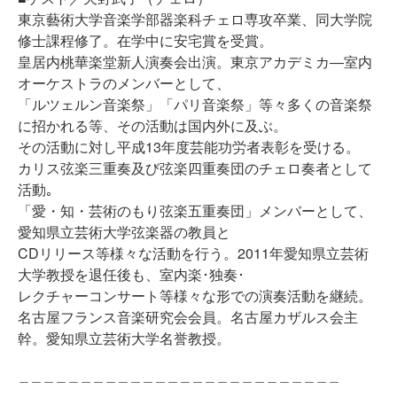
東京藝術大学音楽学部器楽科チェロ専攻卒業、同大学院
修士課程修了。在学中に安宅賞を受賞。
皇居内桃華楽堂新人演奏会出演。東京アカデミカ―室内
オーケストラのメンバーとして、
「ルツェルン音楽祭」「パリ音楽祭」等々多くの音楽祭
に招かれる等、その活動は国内外に及ぶ。
その活動に対し平成13年度芸能功労者表彰を受ける。
カリス弦楽三重奏及び弦楽四重奏団のチェロ奏者として
活動｡
「愛・知・芸術のもり弦楽五重奏団」メンバーとして、
愛知県立芸術大学弦楽器の教員と
CDリリース等様々な活動を行う。2011年愛知県立芸術
大学教授を退任後も、室内楽･独奏･
レクチャーコンサート等様々な形での演奏活動を継続。
名古屋フランス音楽研究会会員。名古屋カザルス会主
幹。愛知県立芸術大学名誉教授。
＿＿＿＿＿＿＿＿＿＿＿＿＿＿＿＿＿＿＿＿＿＿＿＿＿＿