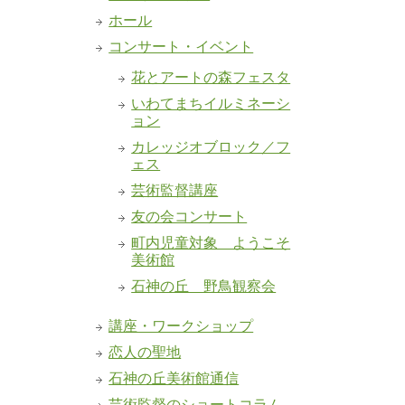
ホール
コンサート・イベント
花とアートの森フェスタ
いわてまちイルミネーシ
ョン
カレッジオブロック／フ
ェス
芸術監督講座
友の会コンサート
町内児童対象 ようこそ
美術館
石神の丘 野鳥観察会
講座・ワークショップ
恋人の聖地
石神の丘美術館通信
芸術監督のショートコラム