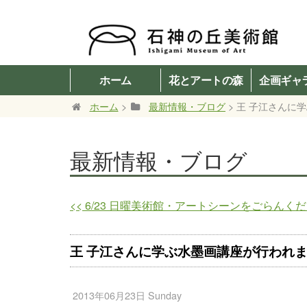
ホーム
花とアートの森
企画ギャ
ホーム
>
最新情報・ブログ
> 王 子江さんに
最新情報・ブログ
<<
6/23 日曜美術館・アートシーンをごらんく
王 子江さんに学ぶ水墨画講座が行われ
2013年06月23日 Sunday