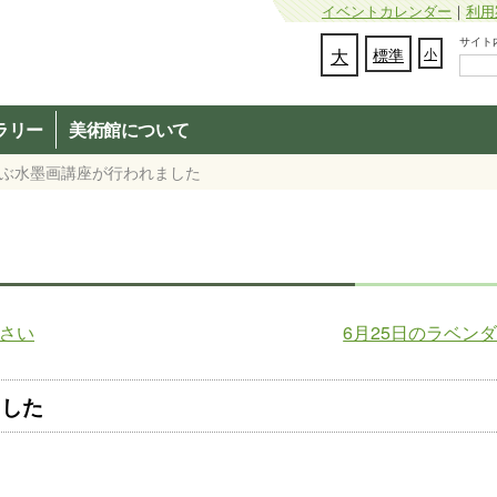
イベントカレンダー
｜
利用
サイト内検
文字の大きさを変更：
大
標準
小
ラリー
美術館について
学ぶ水墨画講座が行われました
ださい
6月25日のラベン
ました