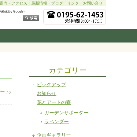
案内・アクセス
｜
最新情報・ブログ
｜
リンク
｜
お問い合せ
索(by Google)
カテゴリー
ピックアップ
ダー
>>
お知らせ
花とアートの森
ガーデンサポーター
ラベンダー
企画ギャラリー