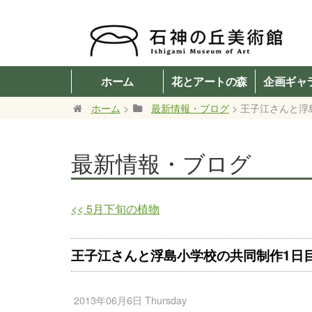
ホーム
花とアートの森
企画ギャ
ホーム
>
最新情報・ブログ
> 王子江さんと浮
最新情報・ブログ
<<
5月下旬の植物
王子江さんと浮島小学校の共同制作1日
2013年06月6日 Thursday