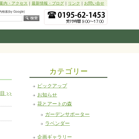
案内・アクセス
｜
最新情報・ブログ
｜
リンク
｜
お問い合せ
索(by Google)
カテゴリー
ピックアップ
日目
>>
お知らせ
花とアートの森
ガーデンサポーター
ラベンダー
企画ギャラリー