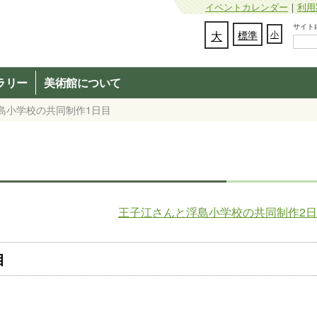
イベントカレンダー
｜
利用
サイト内検
文字の大きさを変更：
大
標準
小
ラリー
美術館について
島小学校の共同制作1日目
王子江さんと浮島小学校の共同制作2
目