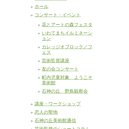
ホール
コンサート・イベント
花とアートの森フェスタ
いわてまちイルミネーシ
ョン
カレッジオブロック／フ
ェス
芸術監督講座
友の会コンサート
町内児童対象 ようこそ
美術館
石神の丘 野鳥観察会
講座・ワークショップ
恋人の聖地
石神の丘美術館通信
芸術監督のショートコラム