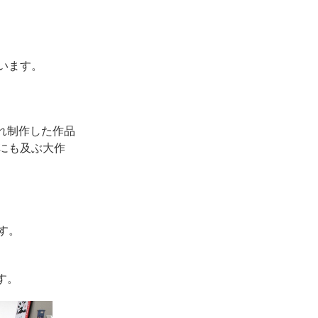
います。
れ制作した作品
にも及ぶ大作
す。
す。