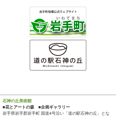
石神の丘美術館
■花とアートの森 ■企画ギャラリー
岩手県岩手郡岩手町 国道4号沿い「道の駅石神の丘」とな