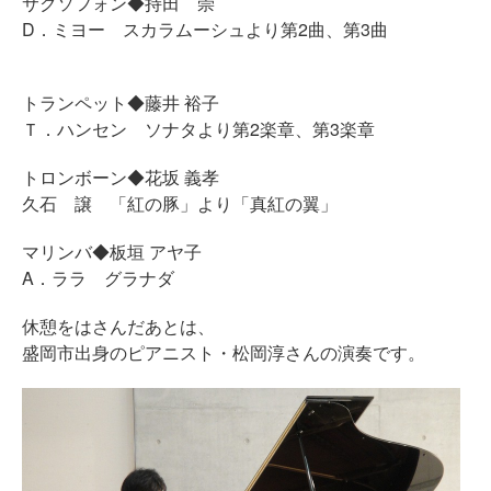
サクソフォン◆持田 崇
D．ミヨー スカラムーシュより第2曲、第3曲
トランペット◆藤井 裕子
Ｔ．ハンセン ソナタより第2楽章、第3楽章
トロンボーン◆花坂 義孝
久石 譲 「紅の豚」より「真紅の翼」
マリンバ◆板垣 アヤ子
A．ララ グラナダ
休憩をはさんだあとは、
盛岡市出身のピアニスト・松岡淳さんの演奏です。