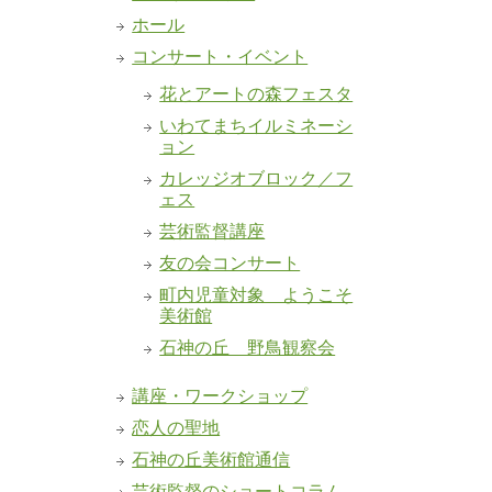
ホール
コンサート・イベント
花とアートの森フェスタ
いわてまちイルミネーシ
ョン
カレッジオブロック／フ
ェス
芸術監督講座
友の会コンサート
町内児童対象 ようこそ
美術館
石神の丘 野鳥観察会
講座・ワークショップ
恋人の聖地
石神の丘美術館通信
芸術監督のショートコラム