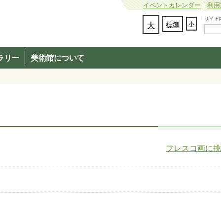
イベントカレンダー
｜
利用
サイト内検
文字の大きさを変更：
大
標準
小
ラリー
美術館について
フレスコ画に