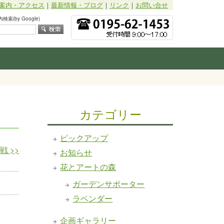
案内・アクセス
｜
最新情報・ブログ
｜
リンク
｜
お問い合せ
索(by Google)
カテゴリー
ピックアップ
挑戦
>>
お知らせ
花とアートの森
ガーデンサポーター
ラベンダー
企画ギャラリー