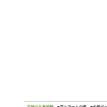
石神の丘美術館
■花とアートの森 ■企画ギ