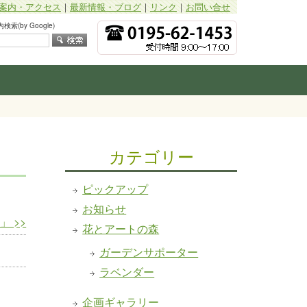
案内・アクセス
｜
最新情報・ブログ
｜
リンク
｜
お問い合せ
索(by Google)
カテゴリー
ピックアップ
お知らせ
日」
>>
花とアートの森
ガーデンサポーター
ラベンダー
企画ギャラリー