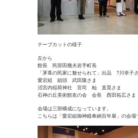
テープカットの様子
左から
館長 民部田幾夫岩手町長
「茅葺の民家に魅せられて」出品 ?川幸子
愛宕組 組頭 武田隆さま
沼宮内稲荷神社 宮司 杣 直晃さま
石神の丘美術館友の会 会長 西田拓広さま
会場は三部構成になっています。
こちらは「愛宕組御神鏡奉納百年展」の会場