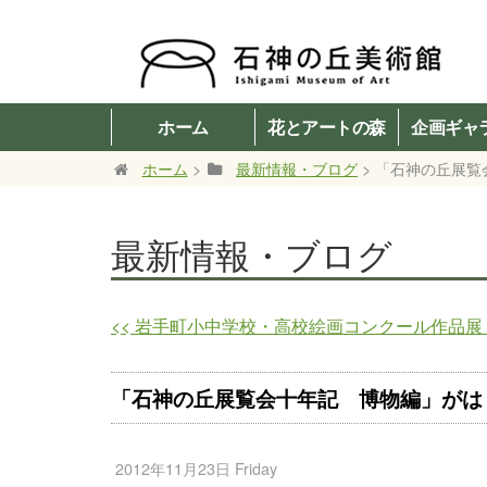
ホーム
花とアートの森
企画ギャ
ホーム
>
最新情報・ブログ
> 「石神の丘展
最新情報・ブログ
<<
岩手町小中学校・高校絵画コンクール作品展 
「石神の丘展覧会十年記 博物編」がは
2012年11月23日 Friday