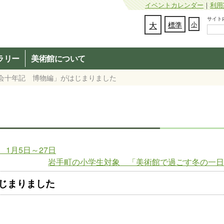
イベントカレンダー
｜
利用
サイト内検
文字の大きさを変更：
大
標準
小
ラリー
美術館について
覧会十年記 博物編」がはじまりました
1月5日～27日
岩手町の小学生対象 「美術館で過ごす冬の一
じまりました