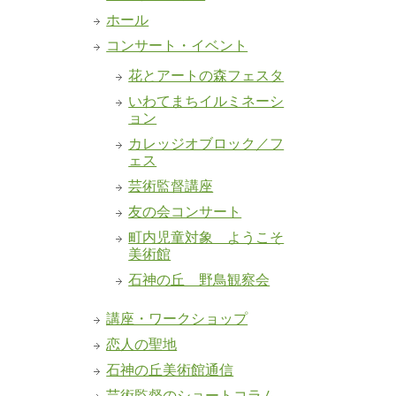
ホール
コンサート・イベント
花とアートの森フェスタ
いわてまちイルミネーシ
ョン
カレッジオブロック／フ
ェス
芸術監督講座
友の会コンサート
町内児童対象 ようこそ
美術館
石神の丘 野鳥観察会
講座・ワークショップ
恋人の聖地
石神の丘美術館通信
芸術監督のショートコラム