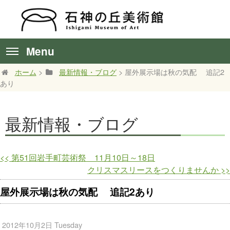
Menu
ホーム
>
最新情報・ブログ
> 屋外展示場は秋の気配 追記2
あり
最新情報・ブログ
<<
第51回岩手町芸術祭 11月10日～18日
クリスマスリースをつくりませんか
>>
屋外展示場は秋の気配 追記2あり
2012年10月2日 Tuesday