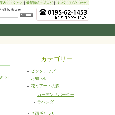
案内・アクセス
｜
最新情報・ブログ
｜
リンク
｜
お問い合せ
索(by Google)
カテゴリー
ピックアップ
81
>>
お知らせ
花とアートの森
ガーデンサポーター
ラベンダー
企画ギャラリー