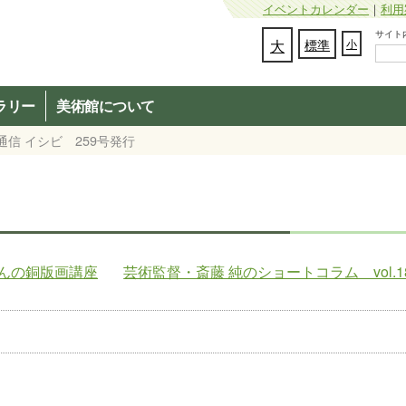
イベントカレンダー
｜
利用
サイト内検
文字の大きさを変更：
大
標準
小
ラリー
美術館について
通信 イシビ 259号発行
んの銅版画講座
芸術監督・斎藤 純のショートコラム vol.1