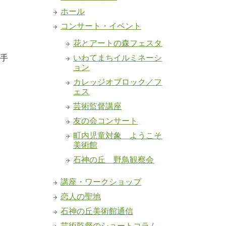
ホール
コンサート・イベント
花とアートの森フェスタ
岩手
いわてまちイルミネーシ
ョン
カレッジオブロック／フ
ェス
芸術監督講座
友の会コンサート
町内児童対象 ようこそ
美術館
石神の丘 野鳥観察会
講座・ワークショップ
恋人の聖地
石神の丘美術館通信
芸術監督のショートコラム