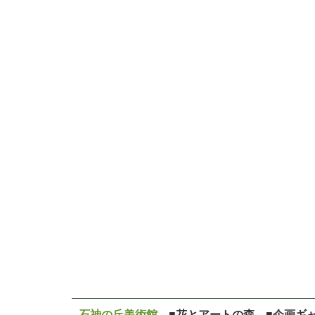
石神の丘美術館
■花とアートの森 ■企画ギ