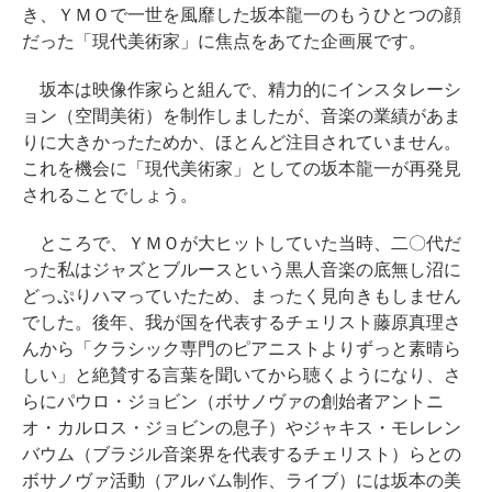
き、ＹＭＯで一世を風靡した坂本龍一のもうひとつの顔
だった「現代美術家」に焦点をあてた企画展です。
坂本は映像作家らと組んで、精力的にインスタレーシ
ョン（空間美術）を制作しましたが、音楽の業績があま
りに大きかったためか、ほとんど注目されていません。
これを機会に「現代美術家」としての坂本龍一が再発見
されることでしょう。
ところで、ＹＭＯが大ヒットしていた当時、二〇代だ
った私はジャズとブルースという黒人音楽の底無し沼に
どっぷりハマっていたため、まったく見向きもしません
でした。後年、我が国を代表するチェリスト藤原真理さ
んから「クラシック専門のピアニストよりずっと素晴ら
しい」と絶賛する言葉を聞いてから聴くようになり、さ
らにパウロ・ジョビン（ボサノヴァの創始者アントニ
オ・カルロス・ジョビンの息子）やジャキス・モレレン
バウム（ブラジル音楽界を代表するチェリスト）らとの
ボサノヴァ活動（アルバム制作、ライブ）には坂本の美