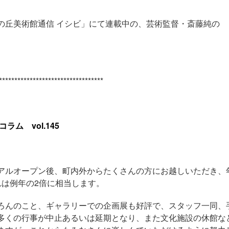
の丘美術館通信 イシビ」にて連載中の、芸術監督・斎藤純の
**********************************
ム vol.145
アルオープン後、町内外からたくさんの方にお越しいただき、
れは例年の2倍に相当します。
ろんのこと、ギャラリーでの企画展も好評で、スタッフ一同、
多くの行事が中止あるいは延期となり、また文化施設の休館な