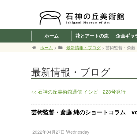
ホーム
花とアートの森
企画ギャ
ホーム
>
最新情報・ブログ
> 芸術監督・斎藤 
最新情報・ブログ
<<
石神の丘美術館通信 イシビ 223号発行
芸術監督・斎藤 純のショートコラム vol
2022年04月27日 Wednesday