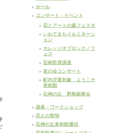
ホール
コンサート・イベント
花とアートの森フェスタ
いわてまちイルミネーシ
ョン
カレッジオブロック／フ
ェス
芸術監督講座
友の会コンサート
町内児童対象 ようこそ
美術館
石神の丘 野鳥観察会
年
講座・ワークショップ
恋人の聖地
手
石神の丘美術館通信
ど
芸術監督のショートコラム