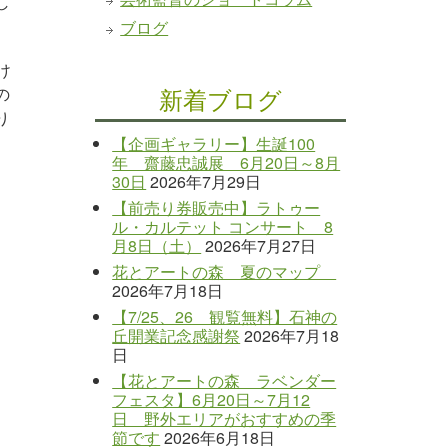
し
ブログ
け
新着ブログ
の
り
【企画ギャラリー】生誕100
年 齋藤忠誠展 6月20日～8月
30日
2026年7月29日
【前売り券販売中】ラトゥー
ル・カルテット コンサート 8
月8日（土）
2026年7月27日
花とアートの森 夏のマップ
2026年7月18日
【7/25、26 観覧無料】石神の
丘開業記念感謝祭
2026年7月18
日
【花とアートの森 ラベンダー
フェスタ】6月20日～7月12
日 野外エリアがおすすめの季
節です
2026年6月18日