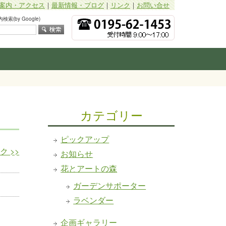
案内・アクセス
｜
最新情報・ブログ
｜
リンク
｜
お問い合せ
索(by Google)
カテゴリー
ピックアップ
ーク
>>
お知らせ
花とアートの森
ガーデンサポーター
ラベンダー
企画ギャラリー