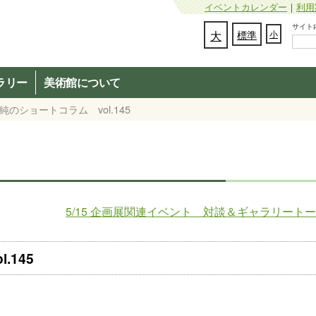
イベントカレンダー
｜
利用
サイト内検
文字の大きさを変更：
大
標準
小
ラリー
美術館について
純のショートコラム vol.145
5/15 企画展関連イベント 対談＆ギャラリート
.145