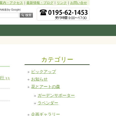
案内・アクセス
｜
最新情報・ブログ
｜
リンク
｜
お問い合せ
索(by Google)
カテゴリー
ピックアップ
発行
>>
お知らせ
花とアートの森
ガーデンサポーター
ラベンダー
企画ギャラリー