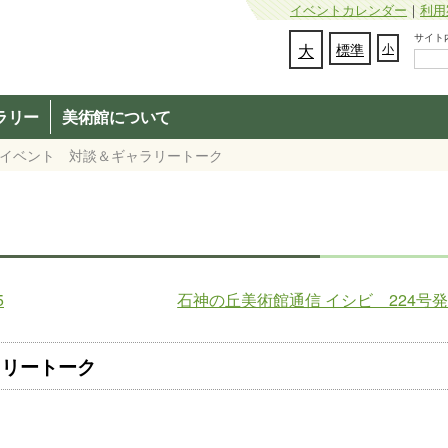
イベントカレンダー
｜
利用
サイト内検
文字の大きさを変更：
大
標準
小
ラリー
美術館について
展関連イベント 対談＆ギャラリートーク
5
石神の丘美術館通信 イシビ 224号
ラリートーク