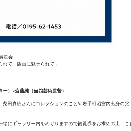
展覧会
られて 版画に魅せられて」
ター）×斎藤純（当館芸術監督）
、柴田真樹さんにコレクションのことや岩手町沼宮内出身の父
一緒にギャラリー内をめぐりますので観覧券をお求めの上、ご