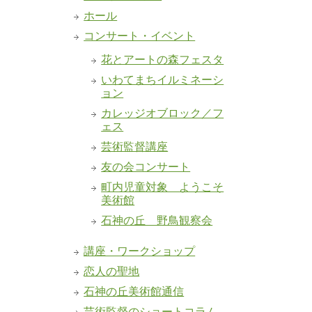
ホール
コンサート・イベント
花とアートの森フェスタ
いわてまちイルミネーシ
ョン
カレッジオブロック／フ
ェス
芸術監督講座
友の会コンサート
町内児童対象 ようこそ
美術館
石神の丘 野鳥観察会
講座・ワークショップ
恋人の聖地
石神の丘美術館通信
芸術監督のショートコラム