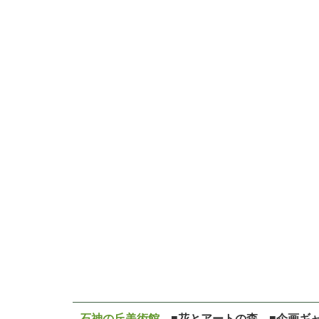
石神の丘美術館
■花とアートの森 ■企画ギ