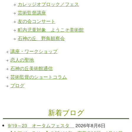
カレッジオブロック／フェス
芸術監督講座
友の会コンサート
町内児童対象 ようこそ美術館
石神の丘 野鳥観察会
講座・ワークショップ
恋人の聖地
石神の丘美術館通信
芸術監督のショートコラム
ブログ
新着ブログ
9/19～23 オータムフェスタ
2026年8月6日