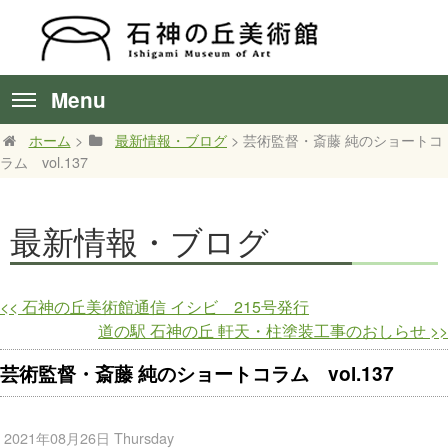
Menu
ホーム
>
最新情報・ブログ
> 芸術監督・斎藤 純のショートコ
ラム vol.137
最新情報・ブログ
<<
石神の丘美術館通信 イシビ 215号発行
道の駅 石神の丘 軒天・柱塗装工事のおしらせ
>>
芸術監督・斎藤 純のショートコラム vol.137
2021年08月26日 Thursday