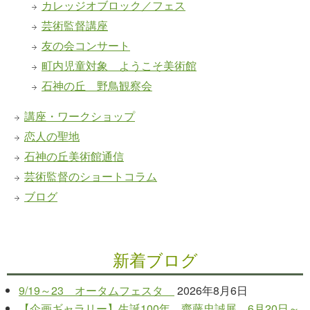
カレッジオブロック／フェス
芸術監督講座
友の会コンサート
町内児童対象 ようこそ美術館
石神の丘 野鳥観察会
講座・ワークショップ
恋人の聖地
石神の丘美術館通信
芸術監督のショートコラム
ブログ
新着ブログ
9/19～23 オータムフェスタ
2026年8月6日
【企画ギャラリー】生誕100年 齋藤忠誠展 6月20日～