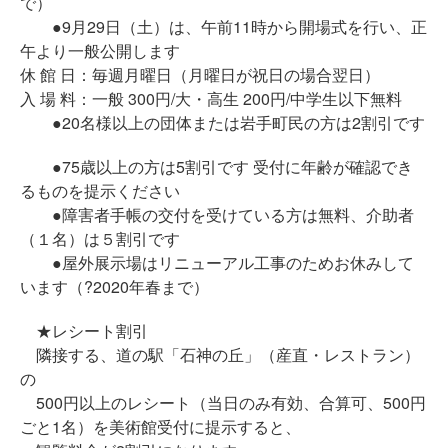
で）
●9月29日（土）は、午前11時から開場式を行い、正
午より一般公開します
休 館 日：毎週月曜日（月曜日が祝日の場合翌日）
入 場 料：一般 300円/大・高生 200円/中学生以下無料
●20名様以上の団体または岩手町民の方は2割引です
●75歳以上の方は5割引です 受付に年齢が確認でき
るものを提示ください
●障害者手帳の交付を受けている方は無料、介助者
（１名）は５割引です
●屋外展示場はリニューアル工事のためお休みして
います（?2020年春まで）
★レシート割引
隣接する、道の駅「石神の丘」（産直・レストラン）
の
500円以上のレシート（当日のみ有効、合算可、500円
ごと1名）を美術館受付に提示すると、