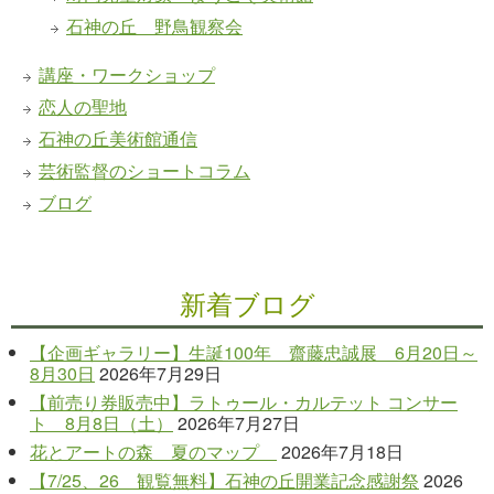
石神の丘 野鳥観察会
講座・ワークショップ
恋人の聖地
石神の丘美術館通信
芸術監督のショートコラム
ブログ
新着ブログ
【企画ギャラリー】生誕100年 齋藤忠誠展 6月20日～
8月30日
2026年7月29日
【前売り券販売中】ラトゥール・カルテット コンサー
ト 8月8日（土）
2026年7月27日
花とアートの森 夏のマップ
2026年7月18日
【7/25、26 観覧無料】石神の丘開業記念感謝祭
2026