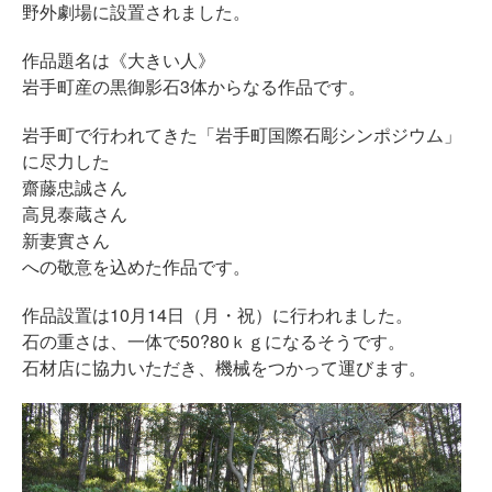
野外劇場に設置されました。
作品題名は《大きい人》
岩手町産の黒御影石3体からなる作品です。
岩手町で行われてきた「岩手町国際石彫シンポジウム」
に尽力した
齋藤忠誠さん
高見泰蔵さん
新妻實さん
への敬意を込めた作品です。
作品設置は10月14日（月・祝）に行われました。
石の重さは、一体で50?80ｋｇになるそうです。
石材店に協力いただき、機械をつかって運びます。