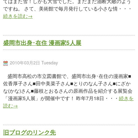
てはまた雪！しかも大雪でした。まだまだ油断大敵のよう
ですね。 さて、美術館で毎月発行している小さな情・・・
続きを読む→
盛岡市出身･在住 漫画家5人展
2010年03月2日 Tuesday
盛岡市高松の市立図書館で、盛岡市出身･在住の漫画家■
佐香厚子さん■田中美菜子さん■とりのなん子さん■にざか
な(かな)さん■藤枝とおるさんの原画作品を紹介する展覧会
「漫画家5人展」が開催中です！ 昨年7月18日・・・
続きを
読む→
旧ブログのリンク先