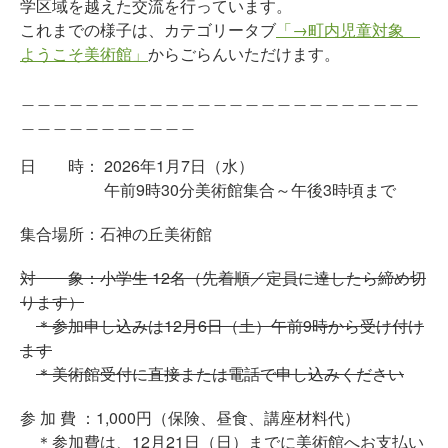
学区域を越えた交流を行っています。
これまでの様子は、カテゴリータブ
「→町内児童対象
ようこそ美術館」
からごらんいただけます。
＿＿＿＿＿＿＿＿＿＿＿＿＿＿＿＿＿＿＿＿＿＿＿＿＿
＿＿＿＿＿＿＿＿＿＿＿
日 時： 2026年1月7日（水）
午前9時30分美術館集合～午後3時頃まで
集合場所：石神の丘美術館
対 象：小学生 12名（先着順／定員に達したら締め切
ります）
＊参加申し込みは12月6日（土）午前9時から受け付け
ます
＊美術館受付に直接または電話で申し込みください
参 加 費 ：1,000円（保険、昼食、講座材料代）
＊参加費は、12月21日（日）までに美術館へお支払い