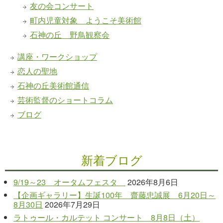
友の会コンサート
町内児童対象 ようこそ美術館
石神の丘 野鳥観察会
講座・ワークショップ
恋人の聖地
石神の丘美術館通信
芸術監督のショートコラム
ブログ
新着ブログ
9/19～23 オータムフェスタ
2026年8月6日
【企画ギャラリー】生誕100年 齋藤忠誠展 6月20日～
8月30日
2026年7月29日
ラトゥール・カルテット コンサート 8月8日（土）