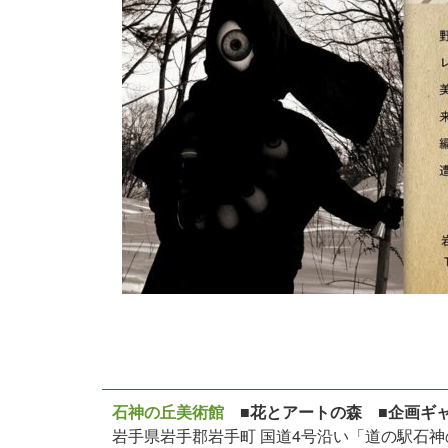
石神の丘美術館
■花とアートの森 ■企画ギ
岩手県岩手郡岩手町 国道4号沿い「道の駅石