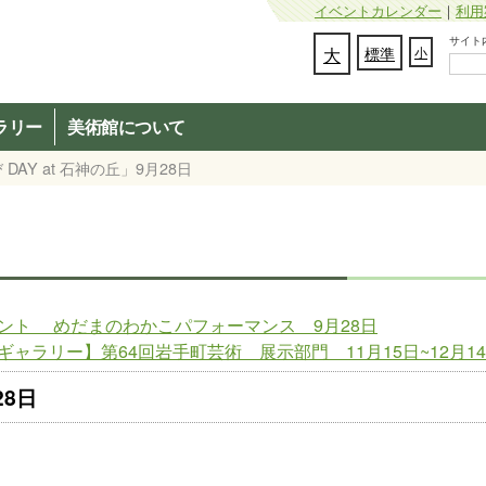
イベントカレンダー
｜
利用
サイト内検
文字の大きさを変更：
大
標準
小
ラリー
美術館について
DAY at 石神の丘」9月28日
イベント めだまのわかこパフォーマンス 9月28日
ギャラリー】第64回岩手町芸術 展示部門 11月15日~12月1
28日