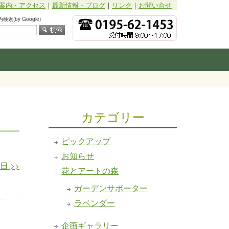
案内・アクセス
｜
最新情報・ブログ
｜
リンク
｜
お問い合せ
索(by Google)
カテゴリー
ピックアップ
お知らせ
4日
>>
花とアートの森
ガーデンサポーター
ラベンダー
企画ギャラリー