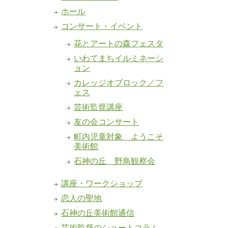
ホール
コンサート・イベント
花とアートの森フェスタ
いわてまちイルミネーシ
ョン
カレッジオブロック／フ
ェス
芸術監督講座
友の会コンサート
町内児童対象 ようこそ
美術館
石神の丘 野鳥観察会
講座・ワークショップ
恋人の聖地
石神の丘美術館通信
芸術監督のショートコラム