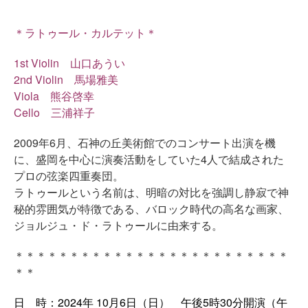
＊ラトゥール・カルテット＊
1st Violin 山口あうい
2nd Violin 馬場雅美
Viola 熊谷啓幸
Cello 三浦祥子
2009年6月、石神の丘美術館でのコンサート出演を機
に、盛岡を中心に演奏活動をしていた4人で結成された
プロの弦楽四重奏団。
ラトゥールという名前は、明暗の対比を強調し静寂で神
秘的雰囲気が特徴である、バロック時代の高名な画家、
ジョルジュ・ド・ラトゥールに由来する。
＊＊＊＊＊＊＊＊＊＊＊＊＊＊＊＊＊＊＊＊＊＊＊＊＊
＊＊
日 時：2024年 10月6日（日） 午後5時30分開演（午