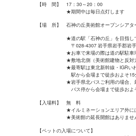
【時 間】 17：30～20：00
★期間中は毎日点灯します
【場 所】 石神の丘美術館オープンシア
★道の駅「石神の丘」を目指し
〒028-4307 岩手県岩手郡岩手町五日
★お車で来場の際は道の駅駐車場（入
★敷地北側（美術館建物と反対方向）
★最寄駅は東北新幹線・IGRいわて
駅から会場まで徒歩およそ15分～
★岩手県北バスご利用の場合、最寄
バス停から会場まで徒歩およそ1
【入場料】 無 料
★イルミネーションエリア外には入
★美術館の延長開館はありませ
【ペットの入場について】