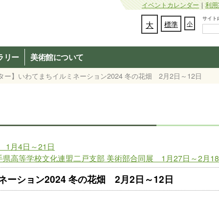
イベントカレンダー
｜
利用
サイト内検
文字の大きさを変更：
大
標準
小
ラリー
美術館について
ター】いわてまちイルミネーション2024 冬の花畑 2月2日～12日
1月4日～21日
県高等学校文化連盟二戸支部 美術部合同展 1月27日～2月1
ション2024 冬の花畑 2月2日～12日