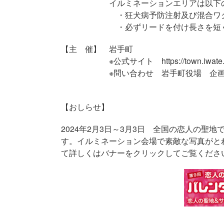
イルミネーションエリアは以下の条
・狂犬病予防注射及び混合ワクチン
・必ずリードを付け長さを短く保つ
【主 催】 岩手町
※公式サイト https://town.iwate.iwate.jp
※問い合わせ 岩手町役場 企画商工課 電話
【おしらせ】
2024年2月3日～3月3日 全国の恋人の
す。イルミネーション会場で素敵な写真がと
て詳しくはバナーをクリックしてご覧くださ