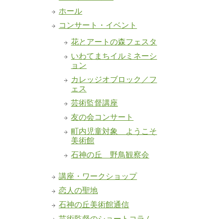
ホール
コンサート・イベント
花とアートの森フェスタ
いわてまちイルミネーシ
ョン
カレッジオブロック／フ
ェス
芸術監督講座
友の会コンサート
町内児童対象 ようこそ
美術館
石神の丘 野鳥観察会
講座・ワークショップ
恋人の聖地
石神の丘美術館通信
芸術監督のショートコラム