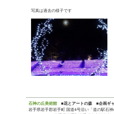
写真は過去の様子です
石神の丘美術館
■花とアートの森 ■企画ギ
岩手県岩手郡岩手町 国道4号沿い「道の駅石