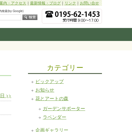
案内・アクセス
｜
最新情報・ブログ
｜
リンク
｜
お問い合せ
索(by Google)
カテゴリー
ピックアップ
お知らせ
8日
>>
花とアートの森
ガーデンサポーター
ラベンダー
企画ギャラリー