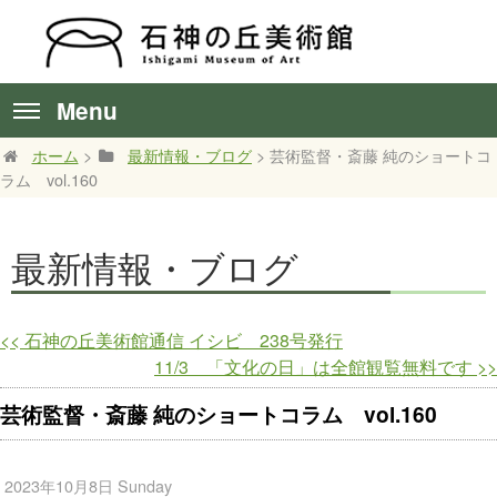
Menu
ホーム
>
最新情報・ブログ
> 芸術監督・斎藤 純のショートコ
ラム vol.160
最新情報・ブログ
<<
石神の丘美術館通信 イシビ 238号発行
11/3 「文化の日」は全館観覧無料です
>>
芸術監督・斎藤 純のショートコラム vol.160
2023年10月8日 Sunday