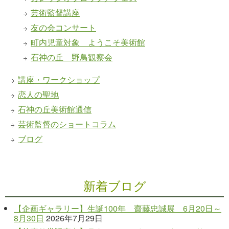
芸術監督講座
友の会コンサート
町内児童対象 ようこそ美術館
石神の丘 野鳥観察会
講座・ワークショップ
恋人の聖地
石神の丘美術館通信
芸術監督のショートコラム
ブログ
新着ブログ
【企画ギャラリー】生誕100年 齋藤忠誠展 6月20日～
8月30日
2026年7月29日