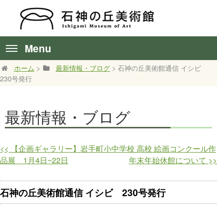
Menu
ホーム
>
最新情報・ブログ
> 石神の丘美術館通信 イシビ
230号発行
最新情報・ブログ
<<
【企画ギャラリー】岩手町小中学校 高校 絵画コンクール作
品展 1月4日~22日
年末年始休館について
>>
石神の丘美術館通信 イシビ 230号発行