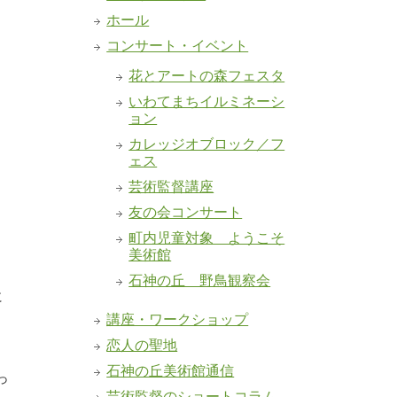
ホール
コンサート・イベント
花とアートの森フェスタ
いわてまちイルミネーシ
ョン
カレッジオブロック／フ
ェス
芸術監督講座
友の会コンサート
町内児童対象 ようこそ
美術館
石神の丘 野鳥観察会
に
講座・ワークショップ
恋人の聖地
。
石神の丘美術館通信
っ
芸術監督のショートコラム