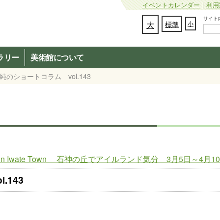
イベントカレンダー
｜
利用
サイト内検
文字の大きさを変更：
大
標準
小
ラリー
美術館について
純のショートコラム vol.143
l 2022 in Iwate Town 石神の丘でアイルランド気分 3月5日～4月1
.143