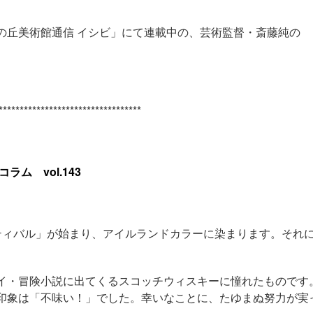
の丘美術館通信 イシビ」にて連載中の、芸術監督・斎藤純の
**********************************
ム vol.143
ィバル」が始まり、アイルランドカラーに染まります。それ
イ・冒険小説に出てくるスコッチウィスキーに憧れたものです
印象は「不味い！」でした。幸いなことに、たゆまぬ努力が実