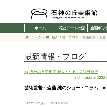
ホーム
花とアートの森
企画ギャ
ホーム
>
最新情報・ブログ
> 芸術監督・斎藤 
最新情報・ブログ
<<
石神の丘美術館通信 イシビ 221号発行
Irish Festiva
芸術監督・斎藤 純のショートコラム vol
2022年03月2日 Wednesday