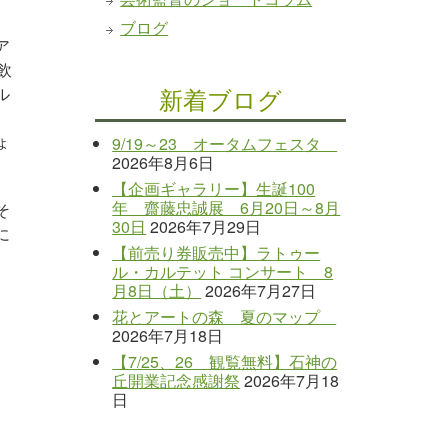
ブログ
ア
飲
新着ブログ
ル
、
ょ
9/19～23 オータムフェスタ
2026年8月6日
【企画ギャラリー】生誕100
年 齋藤忠誠展 6月20日～8月
そ
30日
2026年7月29日
に
【前売り券販売中】ラトゥー
ル・カルテット コンサート 8
月8日（土）
2026年7月27日
花とアートの森 夏のマップ
2026年7月18日
【7/25、26 観覧無料】石神の
丘開業記念感謝祭
2026年7月18
日