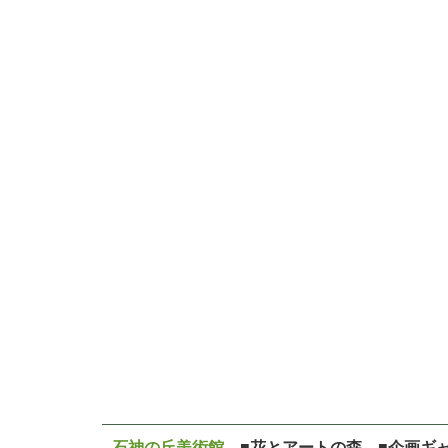
石神の丘美術館
■花とアートの森 ■企画ギ