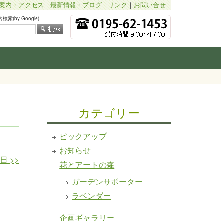
案内・アクセス
｜
最新情報・ブログ
｜
リンク
｜
お問い合せ
索(by Google)
カテゴリー
ピックアップ
お知らせ
0日
>>
花とアートの森
ガーデンサポーター
ラベンダー
企画ギャラリー