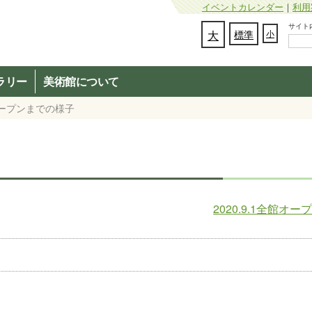
イベントカレンダー
｜
利用
サイト内検
文字の大きさを変更：
大
標準
小
ラリー
美術館について
オープンまでの様子
2020.9.1全館オー