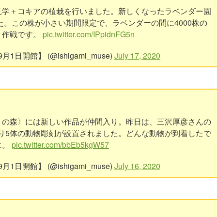
見学＋コキアの植栽を行いました。新しくなったラベンダー園
た。この株が小さい期間限定で、ラベンダーの間に4000株の
う作戦です。
pic.twitter.com/IPpidnFG5n
開館】 (@ishigami_muse)
July 17, 2020
トの森〉には新しい作品が仲間入り。昨日は、三沢厚彦さんの
ズより5体の動物彫刻が設置されました。どんな動物が到着したで
に。
pic.twitter.com/bbEb5kgW57
開館】 (@ishigami_muse)
July 16, 2020