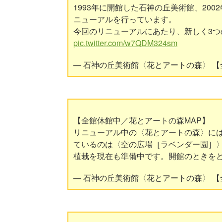
1993年に開館した石神の丘美術館、20
ニューアルを行っています。
今回のリニューアルにあたり、新しく3
pic.twitter.com/w7QDM324sm
— 石神の丘美術館〈花とアートの森〉 【全館休館
【全館休館中／花とアートの森MAP】
リニューアル中の〈花とアートの森〉には
ているのは〈空の広場［ラベンダー園］
植栽を現在も準備中です。開館のときを
— 石神の丘美術館〈花とアートの森〉 【全館休館