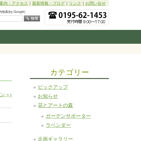
案内・アクセス
｜
最新情報・ブログ
｜
リンク
｜
お問い合せ
索(by Google)
カテゴリー
ピックアップ
プン
>>
お知らせ
花とアートの森
ガーデンサポーター
ラベンダー
企画ギャラリー