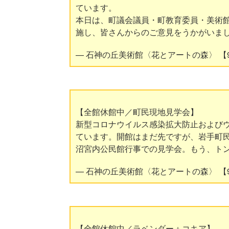
ています。
本日は、町議会議員・町教育委員・美術
施し、皆さんからのご意見をうかがいま
— 石神の丘美術館〈花とアートの森〉 【9月1日
【全館休館中／町民現地見学会】
新型コロナウイルス感染拡大防止および
ています。開館はまだ先ですが、岩手町
沼宮内公民館行事での見学会。もう、ト
— 石神の丘美術館〈花とアートの森〉 【9月1日
【全館休館中／ラベンダー＋コキア】