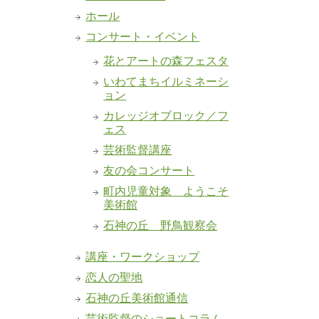
ホール
コンサート・イベント
花とアートの森フェスタ
いわてまちイルミネーシ
ョン
カレッジオブロック／フ
ェス
芸術監督講座
友の会コンサート
町内児童対象 ようこそ
美術館
石神の丘 野鳥観察会
講座・ワークショップ
恋人の聖地
石神の丘美術館通信
芸術監督のショートコラム