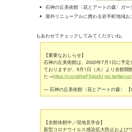
石神の丘美術館〈花とアートの森〉ガーデナ
屋外リニューアルに携わる岩手町地域おこし協
もあわせてチェックしてみてくださいね。
【重要なおしらせ】
石神の丘美術館は、2020年7月1日に
ておりますが、9月1日（火）より全館開
た→
https://t.co/g6heFS4pdU
pic.twitter.
— 石神の丘美術館〈花とアートの森〉 【9月1日
【全館休館中／現地見学会】
新型コロナウイルス感染拡大防止および