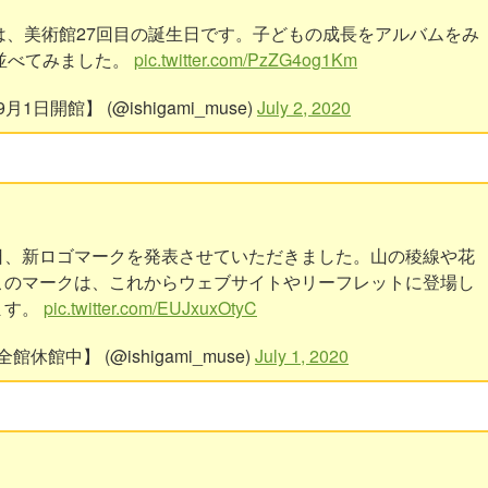
は、美術館27回目の誕生日です。子どもの成長をアルバムをみ
並べてみました。
pic.twitter.com/PzZG4og1Km
開館】 (@ishigami_muse)
July 2, 2020
日、新ロゴマークを発表させていただきました。山の稜線や花
このマークは、これからウェブサイトやリーフレットに登場し
ます。
pic.twitter.com/EUJxuxOtyC
中】 (@ishigami_muse)
July 1, 2020