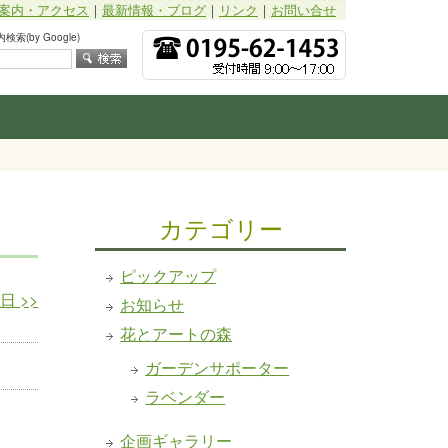
案内・アクセス
｜
最新情報・ブログ
｜
リンク
｜
お問い合せ
索(by Google)
カテゴリー
ピックアップ
9日
>>
お知らせ
花とアートの森
ガーデンサポーター
ラベンダー
企画ギャラリー