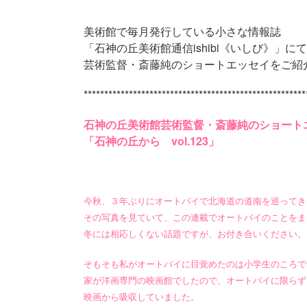
美術館で毎月発行している小さな情報誌
「石神の丘美術館通信ishibi《いしび》」に
芸術監督・斎藤純のショートエッセイをご紹
******************************************************
石神の丘美術館芸術監督・斎藤純のショート
「石神の丘から vol.123」
今秋、３年ぶりにオートバイで北海道の道南を巡ってき
その写真を見ていて、この連載でオートバイのことをま
冬には相応しくない話題ですが、お付き合いください。
そもそも私がオートバイに目覚めたのは小学生のころで
家が洋画専門の映画館でしたので、オートバイに限らず
映画から吸収していました。