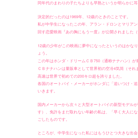
同年代のまわりの子たちよりも早熟というか明らかに耳
1969
12
決定的だったのは
年、
歳のときのことです。
私が中学生になったこの年、アラン・ドロンとマリアン
回す恋愛映画『あの胸にもう一度』が公開されました（
12
歳の少年がこの映画に夢中になったというのはかなり
ょう。
750
この年はホンダ・ドリームＣＢ
（通称ナナハン）が
4
ＣＢナナハンは量販車として世界初の空冷
気筒（それ
200
高速は世界で初めての
キロ超を誇りました。
各国のオートバイ・メーカーがホンダに「追いつけ・追
いきます。
国内メーカーから次々と大型オートバイの新型モデルが
す）、免許をまだ取れない年齢の私は、「早く大人にな
ごしたものです。
ところが、中学生になった私にはもうひとつ大きな出会