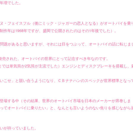
年増でした。
ヌ・フェイスフル（後にミック・ジャガーの恋人となる）がオートバイを乗
1968
1
制作年は
年ですが、盛岡で公開されたのはその
年後でした）。
問題があると思いますが、それには目をつぶって、オートバイの話に転じま
発売された、オートバイの世界にとって記念すべき年なのです。
2
までは単気筒か
気筒が主流でした）エンジンとディスクブレーキを搭載し、
いこせ」と競い合うようになり、ＣＢナナハンのスペックが世界標準となっ
登場する中（その結果、世界のオートバイ市場を日本のメーカーが席巻しま
ってオートバイに乗りたい」と、なんとも言いようのない焦りを感じながら
いが待っていました。