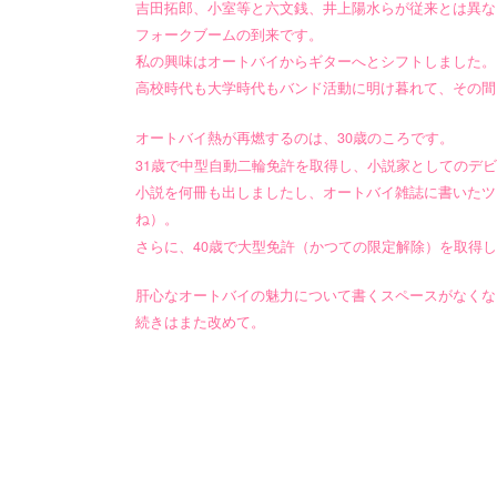
吉田拓郎、小室等と六文銭、井上陽水らが従来とは異な
フォークブームの到来です。
私の興味はオートバイからギターへとシフトしました。
高校時代も大学時代もバンド活動に明け暮れて、その間
30
オートバイ熱が再燃するのは、
歳のころです。
31
歳で中型自動二輪免許を取得し、小説家としてのデビ
小説を何冊も出しましたし、オートバイ雑誌に書いたツ
ね）。
40
さらに、
歳で大型免許（かつての限定解除）を取得し
肝心なオートバイの魅力について書くスペースがなくな
続きはまた改めて。