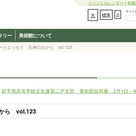
イベントカレンダー
｜
利用
サイト内検
文字の大きさを変更：
大
標準
小
ラリー
美術館について
トエッセイ 石神の丘から vol.123
岩手県高等学校文化連盟二戸支部 美術部合同展 2月1日～
 vol.123