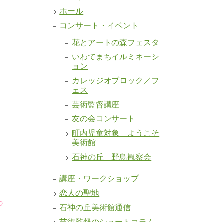
ホール
コンサート・イベント
花とアートの森フェスタ
いわてまちイルミネーシ
ョン
カレッジオブロック／フ
ェス
芸術監督講座
友の会コンサート
町内児童対象 ようこそ
美術館
石神の丘 野鳥観察会
講座・ワークショップ
恋人の聖地
の
石神の丘美術館通信
芸術監督のショートコラム