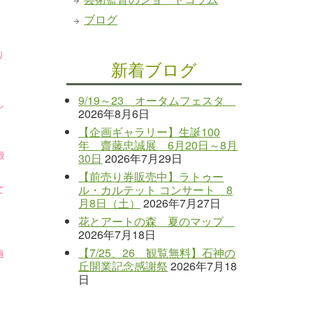
ブログ
り
新着ブログ
9/19～23 オータムフェスタ
し
2026年8月6日
【企画ギャラリー】生誕100
年 齋藤忠誠展 6月20日～8月
30日
2026年7月29日
最
【前売り券販売中】ラトゥー
ル・カルテット コンサート 8
て
月8日（土）
2026年7月27日
花とアートの森 夏のマップ
2026年7月18日
【7/25、26 観覧無料】石神の
過
丘開業記念感謝祭
2026年7月18
日