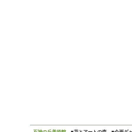
石神の丘美術館
■花とアートの森 ■企画ギ