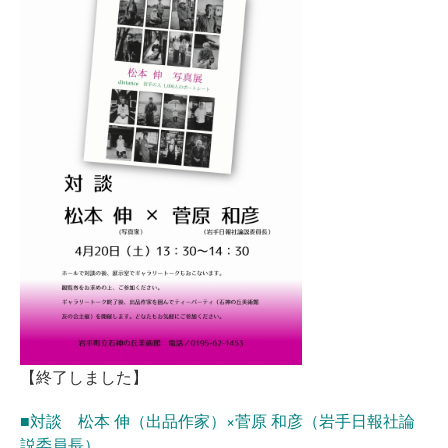
【終了しました】
■対談 松本 伸（出品作家）×菅原 和彦（岩手日報社論
説委員長）