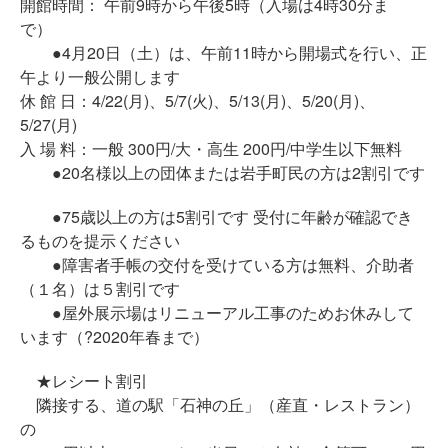
開館時間： 午前9時から午後5時（入場は4時30分ま
で）
●4月20日（土）は、午前11時から開場式を行い、正
午より一般公開します
休 館 日：4/22(月)、5/7(火)、5/13(月)、5/20(月)、
5/27(月)
入 場 料：一般 300円/大・高生 200円/中学生以下無料
●20名様以上の団体または岩手町民の方は2割引です
●75歳以上の方は5割引です 受付に年齢が確認でき
るものを提示ください
●障害者手帳の交付を受けている方は無料、介助者
（１名）は５割引です
●屋外展示場はリニューアル工事のためお休みして
います（?2020年春まで）
★レシート割引
隣接する、道の駅「石神の丘」（産直・レストラン）
の