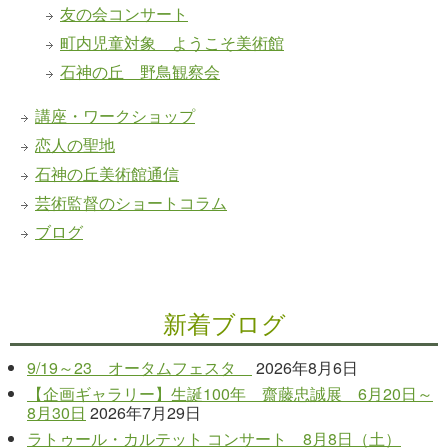
友の会コンサート
町内児童対象 ようこそ美術館
石神の丘 野鳥観察会
講座・ワークショップ
恋人の聖地
石神の丘美術館通信
芸術監督のショートコラム
ブログ
新着ブログ
9/19～23 オータムフェスタ
2026年8月6日
【企画ギャラリー】生誕100年 齋藤忠誠展 6月20日～
8月30日
2026年7月29日
ラトゥール・カルテット コンサート 8月8日（土）